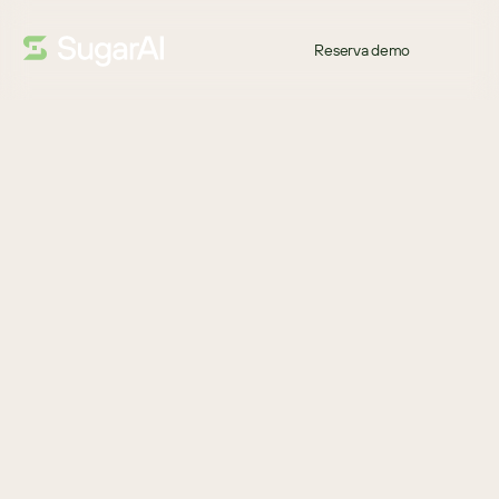
Reserva demo
INFORME DE ANALISTA
¡Bienvenido de nuevo!
Nucleus Research descubrió que las organizaciones que usan 
SugarCRM con integración ERP vieron un aumento promedio 
del 8% en los ingresos recurrentes y una mejora del 7% en las 
tasas de cierre.
La mayoría de los CRM mantienen las ventas desconectadas de 
los sistemas operativos que hacen funcionar el negocio. Pero 
cuando el CRM y el ERP trabajan juntos, los equipos de ventas 