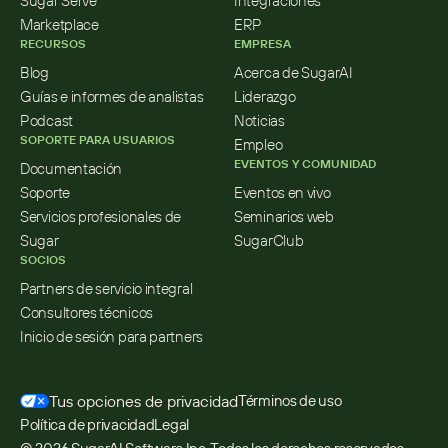
Sugar Serve
Integraciones
Marketplace
ERP
RECURSOS
EMPRESA
Blog
Acerca de SugarAI
Guías e informes de analistas
Liderazgo
Podcast
Noticias
SOPORTE PARA USUARIOS
Empleo
EVENTOS Y COMUNIDAD
Documentación
Soporte
Eventos en vivo
Servicios profesionales de 
Seminarios web
Sugar
SugarClub
SOCIOS
Partners de servicio integral
Consultores técnicos
Inicio de sesión para partners
Tus opciones de privacidad
Términos de uso
Política de privacidad
Legal