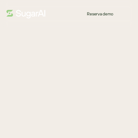
Reserva demo
INFORME DE ANALISTA
¡Bienvenido de nuevo!
La usabilidad se está convirtiendo en el nuevo campo de batalla 
del CRM. Al analizar las experiencias de los usuarios de Sugar, 
Nucleus Research descubrió que, en comparación con 
Salesforce, los usuarios de Sugar pueden reducir el coste total de 
propiedad hasta en un 32 % mientras ofrecen una funcionalidad 
similar. Estos beneficios se traducen en un tiempo de obtención 
de valor más rápido y, en última instancia, en un mejor retorno de 
la inversión.