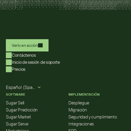
Verlo en acción
Contáctenos
Inicio de sesión de soporte
Precios
Select Language
Español (Spanish)
SOFTWARE
IMPLEMENTACIÓN
Sugar Sell
Despliegue
Sugar Predicción
Migración
Sugar Market
Seguridad y cumplimiento
Sugar Serve
Integraciones
Marketplace
ERP