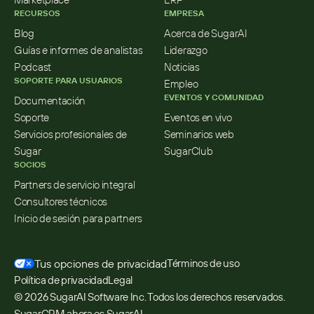
RECURSOS
EMPRESA
Blog
Acerca de SugarAI
Guías e informes de analistas
Liderazgo
Podcast
Noticias
SOPORTE PARA USUARIOS
Empleo
EVENTOS Y COMUNIDAD
Documentación
Soporte
Eventos en vivo
Servicios profesionales de 
Seminarios web
Sugar
SugarClub
SOCIOS
Partners de servicio integral
Consultores técnicos
Inicio de sesión para partners
Tus opciones de privacidad
Términos de uso
Política de privacidad
Legal
© 2026 SugarAI Software Inc. Todos los derechos reservados. 
SugarCRM ahora es SugarAI.