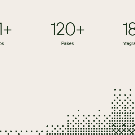
M+
120+
1
os
Países
Integr