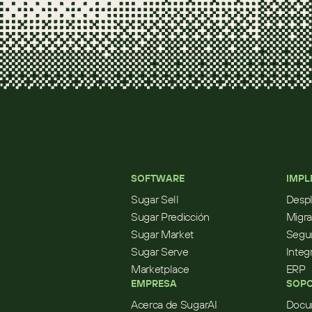
SOFTWARE
IMPL
Sugar Sell
Desp
Sugar Predicción
Migra
Sugar Market
Segur
Sugar Serve
Integ
Marketplace
ERP
EMPRESA
SOPO
Acerca de SugarAI
Docu