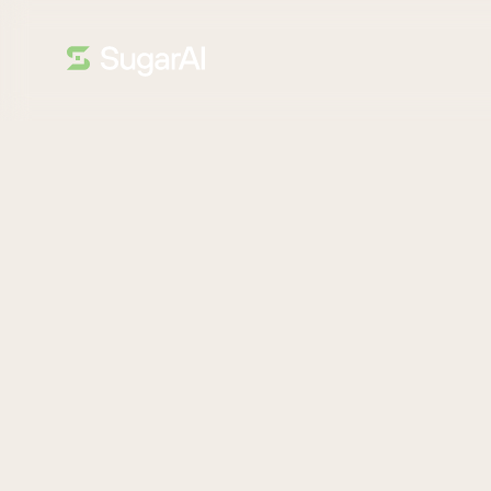
INFOGRAFÍA
¡Bienvenido de
La previsión de ventas precisa es clave para impulsar el c
manufacturero. Ofrece información valiosa sobre la dema
lo que permite a los fabricantes optimizar recursos, agiliz
cliente.
Descargar