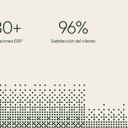
80+
96%
aciones ERP
Satisfacción del cliente