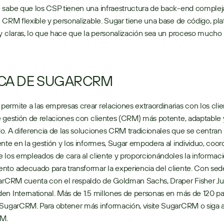
 sabe que los CSP tienen una infraestructura de back-end compleja
 CRM flexible y personalizable. Sugar tiene una base de código, pla
y claras, lo que hace que la personalización sea un proceso mucho
CA DE SUGARCRM
rmite a las empresas crear relaciones extraordinarias con los clien
 gestión de relaciones con clientes (CRM) más potente, adaptable y
. A diferencia de las soluciones CRM tradicionales que se centran 
nte en la gestión y los informes, Sugar empodera al individuo, coord
 los empleados de cara al cliente y proporcionándoles la informaci
to adecuado para transformar la experiencia del cliente. Con sede
garCRM cuenta con el respaldo de Goldman Sachs, Draper Fisher Jur
n International. Más de 1.5 millones de personas en más de 120 paí
 SugarCRM. Para obtener más información, visite SugarCRM o siga a
M.