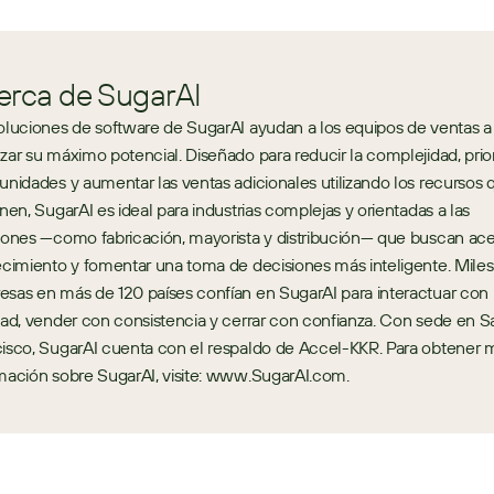
erca de SugarAI
oluciones de software de SugarAI ayudan a los equipos de ventas a 
zar su máximo potencial. Diseñado para reducir la complejidad, priori
unidades y aumentar las ventas adicionales utilizando los recursos q
enen, SugarAI es ideal para industrias complejas y orientadas a las 
iones —como fabricación, mayorista y distribución— que buscan acel
ecimiento y fomentar una toma de decisiones más inteligente. Miles
sas en más de 120 países confían en SugarAI para interactuar con 
dad, vender con consistencia y cerrar con confianza. Con sede en Sa
isco, SugarAI cuenta con el respaldo de Accel-KKR. Para obtener m
mación sobre SugarAI, visite: www.SugarAI.com.