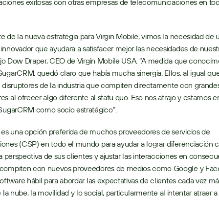
ciones exitosas con otras empresas de telecomunicaciones en todo
 de la nueva estrategia para Virgin Mobile, vimos la necesidad de
nnovador que ayudara a satisfacer mejor las necesidades de nuestr
dijo Dow Draper, CEO de Virgin Mobile USA. “A medida que conocimo
ugarCRM, quedó claro que había mucha sinergia. Ellos, al igual que 
 disruptores de la industria que compiten directamente con grandes
s al ofrecer algo diferente al statu quo. Eso nos atrajo y estamos e
 SugarCRM como socio estratégico”.
s una opción preferida de muchos proveedores de servicios de 
nes (CSP) en todo el mundo para ayudar a lograr diferenciación c
la perspectiva de sus clientes y ajustar las interacciones en consecue
compiten con nuevos proveedores de medios como Google y Face
oftware hábil para abordar las expectativas de clientes cada vez má
 la nube, la movilidad y lo social, particularmente al intentar atraer a 