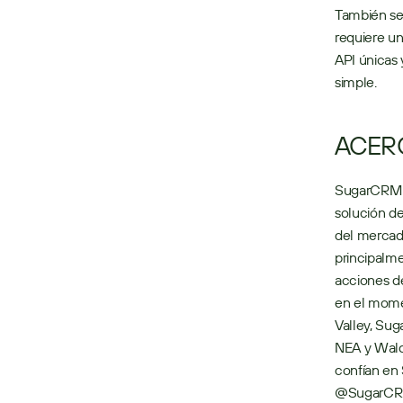
También se
requiere un
API únicas 
simple.
ACER
SugarCRM pe
solución de
del mercado
principalme
acciones de
en el momen
Valley, Su
NEA y Walde
confían en
@SugarCR