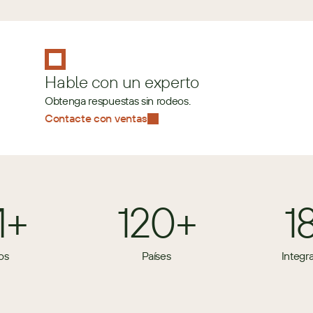
Hable con un experto
Obtenga respuestas sin rodeos.
Contacte con ventas
M+
120+
1
os
Países
Integr