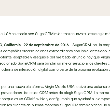
ile USA se asocia con SugarCRM mientras renueva su estrategia mó
, California—22 de septiembre de 2016
 – SugarCRM Inc., la emp
as compañías crear relaciones extraordinarias con los clientes con la
tente, adaptable y asequible del mercado, anunció hoy que Virgin
ccionado SugarCRM para brindar un mejor servicio a los clientes c
moderna de interacción digital como parte de la próxima evolución d
e por una nueva plataforma, Virgin Mobile USA realizó una extensa e
proveedores líderes de CRM antes de elegir SugarCRM. La marca f
r porque es un CRM flexible y configurable que ayudará a la empres
 con los clientes de nuevas maneras. SugarCRM también tiene un his