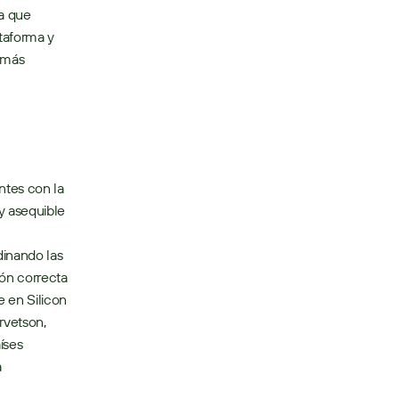
 que 
taforma y 
 más 
tes con la 
 asequible 
inando las 
ón correcta 
 en Silicon 
vetson, 
ses 
 