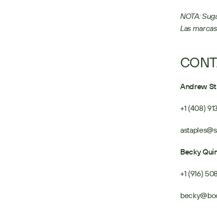
NOTA: Suga
Las marcas
CONT
Andrew St
+1 (408) 9
astaples@
Becky Qui
+1 (916) 5
becky@boc