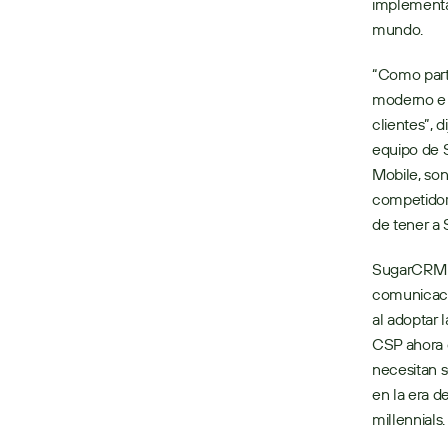
implementa
mundo.
“Como parte
moderno e i
clientes”, 
equipo de S
Mobile, son
competidore
de tener a
SugarCRM e
comunicacio
al adoptar 
CSP ahora 
necesitan s
en la era de
millennials.