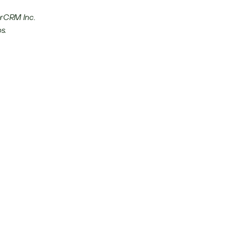
rCRM Inc. 
s.