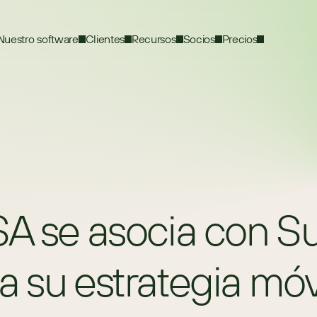
Nuestro software
Clientes
Recursos
Socios
Precios
SA se asocia con 
 su estrategia móv