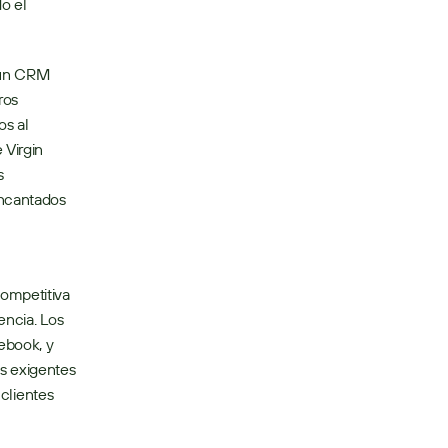
 el 
 un CRM 
os 
s al 
Virgin 
 
ncantados 
ompetitiva 
ncia. Los 
book, y 
s exigentes 
clientes 