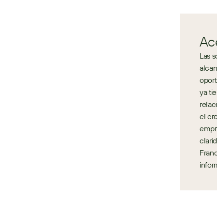
Ac
Las s
alcan
oport
ya ti
relac
el cr
empre
clari
Franc
infor