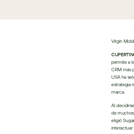
Virgin Mob
CUPERTINO
permite a l
CRM más po
USA ha sele
estrategia 
marca.
Al decidirs
de muchos 
eligió Suga
interactuar