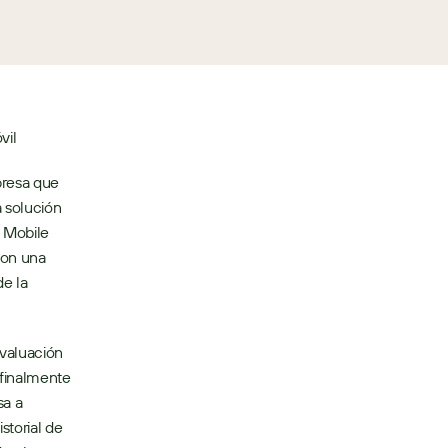
vil
resa que 
 solución 
 Mobile 
on una 
e la 
valuación 
inalmente 
a a 
torial de 