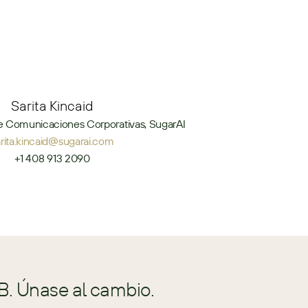
Sarita Kincaid
e Comunicaciones Corporativas, SugarAI
arita.kincaid@sugarai.com
+1 408 913 2090
B. Únase al cambio.