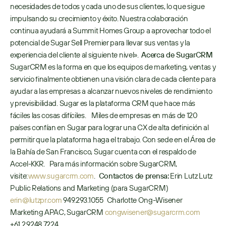
necesidades de todos y cada uno de sus clientes, lo que sigue 
impulsando su crecimiento y éxito. Nuestra colaboración 
continua ayudará a Summit Homes Group a aprovechar todo el 
potencial de Sugar Sell Premier para llevar sus ventas y la 
experiencia del cliente al siguiente nivel».  
Acerca de SugarCRM
SugarCRM es la forma en que los equipos de marketing, ventas y 
servicio finalmente obtienen una visión clara de cada cliente para 
ayudar a las empresas a alcanzar nuevos niveles de rendimiento 
y previsibilidad. Sugar es la plataforma CRM que hace más 
fáciles las cosas difíciles.     Miles de empresas en más de 120 
países confían en Sugar para lograr una CX de alta definición al 
permitir que la plataforma haga el trabajo. Con sede en el Área de 
la Bahía de San Francisco, Sugar cuenta con el respaldo de 
Accel-KKR.    Para más información sobre SugarCRM, 
visite: 
www.sugarcrm.com
.   
Contactos de prensa:
 Erin Lutz Lutz 
Public Relations and Marketing (para SugarCRM) 
erin@lutzpr.com
 949.293.1055   Charlotte Ong-Wisener 
Marketing APAC, SugarCRM 
congwisener@sugarcrm.com
+61.2.9248.7224