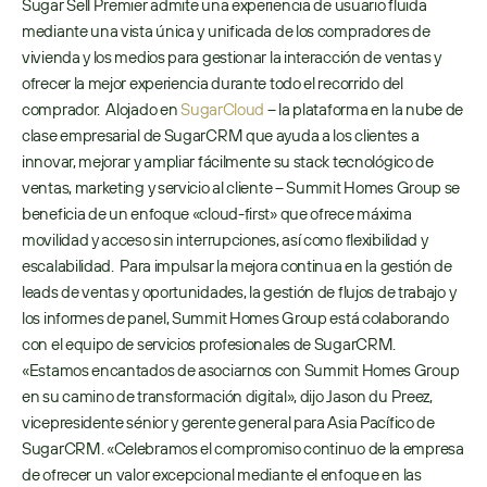
Sugar Sell Premier admite una experiencia de usuario fluida 
mediante una vista única y unificada de los compradores de 
vivienda y los medios para gestionar la interacción de ventas y 
ofrecer la mejor experiencia durante todo el recorrido del 
comprador.  Alojado en 
SugarCloud
 – la plataforma en la nube de 
clase empresarial de SugarCRM que ayuda a los clientes a 
innovar, mejorar y ampliar fácilmente su stack tecnológico de 
ventas, marketing y servicio al cliente – Summit Homes Group se 
beneficia de un enfoque «cloud-first» que ofrece máxima 
movilidad y acceso sin interrupciones, así como flexibilidad y 
escalabilidad.  Para impulsar la mejora continua en la gestión de 
leads de ventas y oportunidades, la gestión de flujos de trabajo y 
los informes de panel, Summit Homes Group está colaborando 
con el equipo de servicios profesionales de SugarCRM.   
«Estamos encantados de asociarnos con Summit Homes Group 
en su camino de transformación digital», dijo Jason du Preez, 
vicepresidente sénior y gerente general para Asia Pacífico de 
SugarCRM. «Celebramos el compromiso continuo de la empresa 
de ofrecer un valor excepcional mediante el enfoque en las 