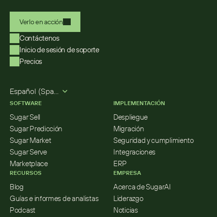
Verlo en acción
Contáctenos
Inicio de sesión de soporte
Precios
Select Language
Español (Spanish)
SOFTWARE
IMPLEMENTACIÓN
Sugar Sell
Despliegue
Sugar Predicción
Migración
Sugar Market
Seguridad y cumplimiento
Sugar Serve
Integraciones
Marketplace
ERP
RECURSOS
EMPRESA
Blog
Acerca de SugarAI
Guías e informes de analistas
Liderazgo
Podcast
Noticias