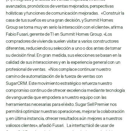
avanzados, pronósticos de ventas mejorados, perspectivas 
holísticas y funciones de comunicación mejoradas.   «Construir la 
casa de tus sueños es una gran decisión, y Summit Homes 
Group se toma muy en serio la interacción con el cliente», afirma 
Fabio Fusari, gerente de TI en Summit Homes Group. «Los 
compradores de vivienda suelen visitar a varios constructores 
diferentes, reduciendo su selección a uno o dos antes de tomar 
su decisión final. En gran medida, sus elecciones se basan en la 
calidad de sus interacciones y en la experiencia general con un 
profesional de ventas.   «Nos complace continuar nuestro 
camino de automatización de la fuerza de ventas con 
SugarCRM. Este movimiento estratégico refuerza nuestro 
compromiso continuo de ofrecer excelencia mediante tecnología 
de vanguardia que empodera a nuestro equipo con las 
herramientas necesarias para el éxito. Sugar Sell Premier nos 
permitirá optimizar nuestras operaciones, mejorar la colaboración 
y, en última instancia, ofrecer resultados aún mejores a nuestros 
valiosos clientes», añadió Fusari.   La interfaz fácil de usar de 