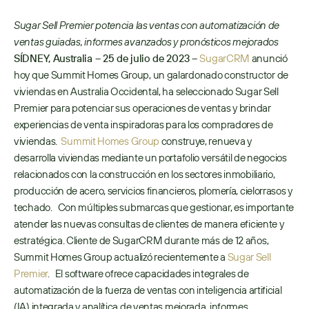
Sugar Sell Premier potencia las ventas con automatización de 
ventas guiadas, informes avanzados y pronósticos mejorados 
SÍDNEY, Australia – 25 de julio de 2023 – 
SugarCRM
 anunció 
hoy que Summit Homes Group, un galardonado constructor de 
viviendas en Australia Occidental, ha seleccionado Sugar Sell 
Premier para potenciar sus operaciones de ventas y brindar 
experiencias de venta inspiradoras para los compradores de 
viviendas.  
Summit Homes Group
 construye, renueva y 
desarrolla viviendas mediante un portafolio versátil de negocios 
relacionados con la construcción en los sectores inmobiliario, 
producción de acero, servicios financieros, plomería, cielorrasos y 
techado.   Con múltiples submarcas que gestionar, es importante 
atender las nuevas consultas de clientes de manera eficiente y 
estratégica. Cliente de SugarCRM durante más de 12 años, 
Summit Homes Group actualizó recientemente a 
Sugar Sell 
Premier
.   El software ofrece capacidades integrales de 
automatización de la fuerza de ventas con inteligencia artificial 
(IA) integrada y analítica de ventas mejorada, informes 