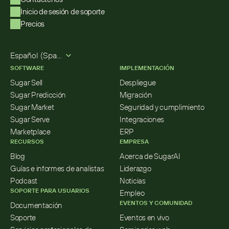
Inicio de sesión de soporte
Precios
Select Language
Español (Spanish)
SOFTWARE
IMPLEMENTACIÓN
Sugar Sell
Despliegue
Sugar Predicción
Migración
Sugar Market
Seguridad y cumplimiento
Sugar Serve
Integraciones
Marketplace
ERP
RECURSOS
EMPRESA
Blog
Acerca de SugarAI
Guías e informes de analistas
Liderazgo
Podcast
Noticias
SOPORTE PARA USUARIOS
Empleo
EVENTOS Y COMUNIDAD
Documentación
Soporte
Eventos en vivo