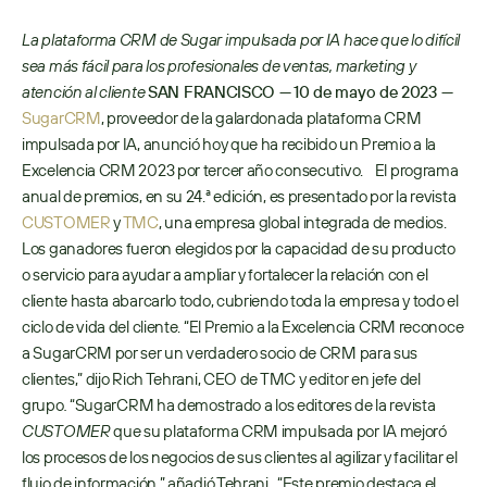
La plataforma CRM de Sugar impulsada por IA hace que lo difícil 
sea más fácil para los profesionales de ventas, marketing y 
atención al cliente
SAN FRANCISCO —
10 de mayo de 2023 —
SugarCRM
, proveedor de la galardonada plataforma CRM 
impulsada por IA, anunció hoy que ha recibido un Premio a la 
Excelencia CRM 2023 por tercer año consecutivo.    El programa 
anual de premios, en su 24.ª edición, es presentado por la revista 
CUSTOMER
 y 
TMC
, una empresa global integrada de medios. 
Los ganadores fueron elegidos por la capacidad de su producto 
o servicio para ayudar a ampliar y fortalecer la relación con el 
cliente hasta abarcarlo todo, cubriendo toda la empresa y todo el 
ciclo de vida del cliente. “El Premio a la Excelencia CRM reconoce 
a SugarCRM por ser un verdadero socio de CRM para sus 
clientes,” dijo Rich Tehrani, CEO de TMC y editor en jefe del 
grupo
. 
“SugarCRM ha demostrado a los editores de la revista 
CUSTOMER
 que su plataforma CRM impulsada por IA mejoró 
los procesos de los negocios de sus clientes al agilizar y facilitar el 
flujo de información,” añadió Tehrani.  “Este premio destaca el 