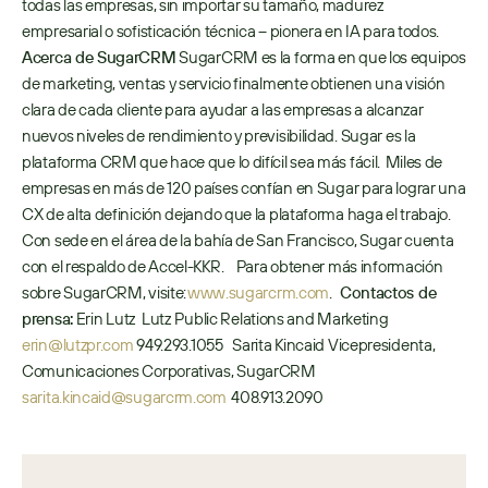
todas las empresas, sin importar su tamaño, madurez 
empresarial o sofisticación técnica – pionera en IA para todos.  
Acerca de SugarCRM
 SugarCRM es la forma en que los equipos 
de marketing, ventas y servicio finalmente obtienen una visión 
clara de cada cliente para ayudar a las empresas a alcanzar 
nuevos niveles de rendimiento y previsibilidad. Sugar es la 
plataforma CRM que hace que lo difícil sea más fácil.  Miles de 
empresas en más de 120 países confían en Sugar para lograr una 
CX de alta definición dejando que la plataforma haga el trabajo. 
Con sede en el área de la bahía de San Francisco, Sugar cuenta 
con el respaldo de Accel-KKR.     Para obtener más información 
sobre SugarCRM, visite: 
www.sugarcrm.com
.   
Contactos de 
prensa:
 Erin Lutz   Lutz Public Relations and Marketing   
erin@lutzpr.com
 949.293.1055    Sarita Kincaid Vicepresidenta, 
Comunicaciones Corporativas, SugarCRM 
sarita.kincaid@sugarcrm.com
  408.913.2090 