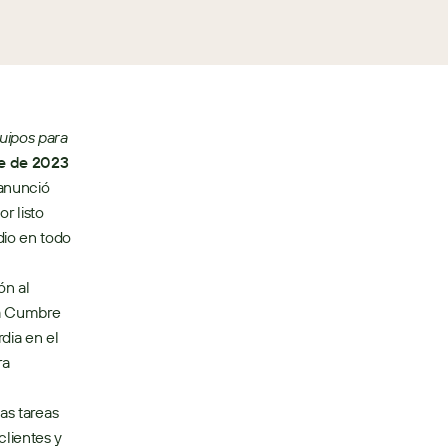
uipos para 
 de 2023 
anunció 
 listo 
io en todo 
n al 
la Cumbre 
dia en el 
a 
as tareas 
lientes y 