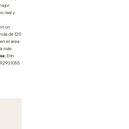
ejor 
 real y 
on un 
 más de 120 
en el área 
a más 
sa:
 Erin 
9.293.1055   