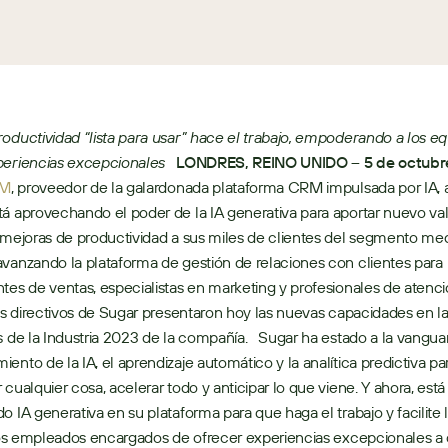
oductividad “lista para usar” hace el trabajo, empoderando a los eq
periencias excepcionales 
LONDRES, REINO UNIDO – 5 de octubre
RM
, proveedor de la galardonada plataforma CRM impulsada por IA, 
á aprovechando el poder de la IA generativa para aportar nuevo valor
 mejoras de productividad a sus miles de clientes del segmento med
vanzando la plataforma de gestión de relaciones con clientes para 
tes de ventas, especialistas en marketing y profesionales de atenció
Los directivos de Sugar presentaron hoy las nuevas capacidades en 
s de la Industria 2023 de la compañía.   Sugar ha estado a la vanguar
ento de la IA, el aprendizaje automático y la analítica predictiva par
 cualquier cosa, acelerar todo y anticipar lo que viene. Y ahora, está 
o IA generativa en su plataforma para que haga el trabajo y facilite l
 los empleados encargados de ofrecer experiencias excepcionales a c