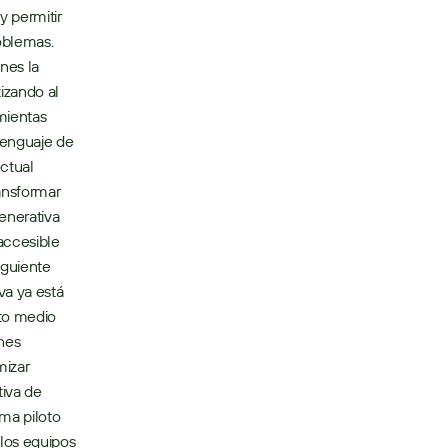
 permitir 
blemas.  
es la 
zando al 
ientas 
lenguaje de 
ctual 
ansformar 
nerativa 
ccesible 
guiente 
a ya está 
to medio 
nes 
izar 
iva de 
ma piloto 
os equipos 