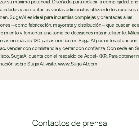
zar su máximo potencial. Diseñado para reducir la complejidad, priori
unidades y aumentar las ventas adicionales utilizando los recursos q
enen, SugarAI es ideal para industrias complejas y orientadas a las 
iones —como fabricación, mayorista y distribución— que buscan acel
ecimiento y fomentar una toma de decisiones más inteligente. Miles
sas en más de 120 países confían en SugarAI para interactuar con 
dad, vender con consistencia y cerrar con confianza. Con sede en Sa
isco, SugarAI cuenta con el respaldo de Accel-KKR. Para obtener m
mación sobre SugarAI, visite: www.SugarAI.com.
Contactos de prensa