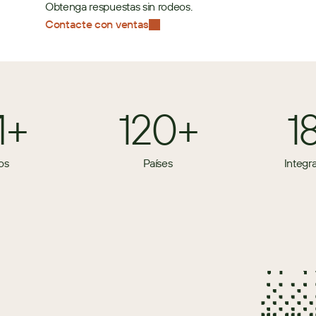
Obtenga respuestas sin rodeos.
Contacte con ventas
M+
120+
1
os
Países
Integr