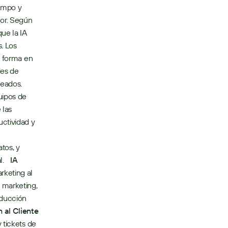
empo y 
or. Según 
ue la IA 
. Los 
 forma en 
es de 
ados.   
ipos de 
las 
ctividad y 
os, y 
    
IA 
rketing al 
marketing, 
ducción 
 al Cliente
tickets de 