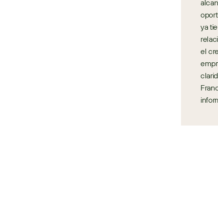
alcan
oport
ya ti
relac
el cr
empre
clari
Franc
infor