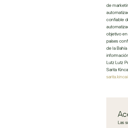
de marketin
automatizac
confiable d
automatizac
objetivo en
países conf
de la Bahía
información
Lutz Lutz P
sarita.kin
Ac
Las s