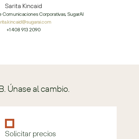
Sarita Kincaid
e Comunicaciones Corporativas, SugarAI
arita.kincaid@sugarai.com
+1 408 913 2090
B. Únase al cambio.
Solicitar precios