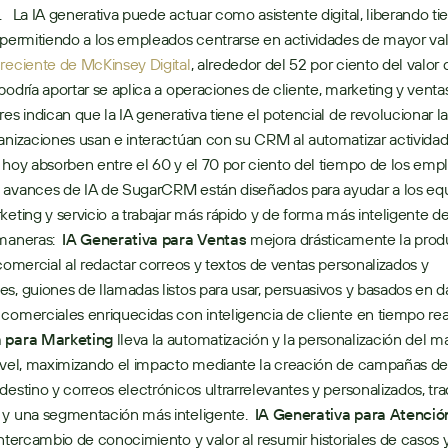
   La IA generativa puede actuar como asistente digital, liberando ti
 permitiendo a los empleados centrarse en actividades de mayor val
reciente de McKinsey Digital
, alrededor del 52 por ciento del valor q
podría aportar se aplica a operaciones de cliente, marketing y ventas
res indican que la IA generativa tiene el potencial de revolucionar la
anizaciones usan e interactúan con su CRM al automatizar actividad
 hoy absorben entre el 60 y el 70 por ciento del tiempo de los emple
 avances de IA de SugarCRM están diseñados para ayudar a los equ
keting y servicio a trabajar más rápido y de forma más inteligente de 
maneras:  
IA Generativa para Ventas
 mejora drásticamente la produ
 comercial al redactar correos y textos de ventas personalizados y 
s, guiones de llamadas listos para usar, persuasivos y basados en dat
comerciales enriquecidas con inteligencia de cliente en tiempo real.
 para Marketing
 lleva la automatización y la personalización del ma
ivel, maximizando el impacto mediante la creación de campañas de 
destino y correos electrónicos ultrarrelevantes y personalizados, tra
y una segmentación más inteligente.  
IA Generativa para Atención
intercambio de conocimiento y valor al resumir historiales de casos y 