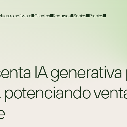
Nuestro software
Clientes
Recursos
Socios
Precios
ta IA generativa 
potenciando ventas
e