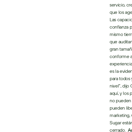
servicio, c
que los age
Las capacid
confianza p
mismo tiemp
que auditan
gran tamaño
conforme a 
experiencia
es la evide
para todos 
nivel”, dij
aquí, y los
no pueden q
pueden libe
marketing, 
Sugar están
cerrado.  
A