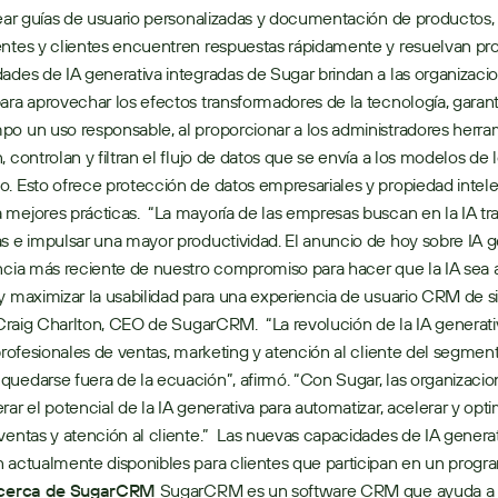
rear guías de usuario personalizadas y documentación de productos, y
ntes y clientes encuentren respuestas rápidamente y resuelvan pro
ades de IA generativa integradas de Sugar brindan a las organizacion
ara aprovechar los efectos transformadores de la tecnología, garanti
o un uso responsable, al proporcionar a los administradores herram
, controlan y filtran el flujo de datos que se envía a los modelos de 
. Esto ofrece protección de datos empresariales y propiedad intele
mejores prácticas.  “La mayoría de las empresas buscan en la IA tr
s e impulsar una mayor productividad. El anuncio de hoy sobre IA ge
ncia más reciente de nuestro compromiso para hacer que la IA sea a
y maximizar la usabilidad para una experiencia de usuario CRM de si
o Craig Charlton, CEO de SugarCRM.  “La revolución de la IA generativ
 profesionales de ventas, marketing y atención al cliente del segmen
uedarse fuera de la ecuación”, afirmó. “Con Sugar, las organizacio
rar el potencial de la IA generativa para automatizar, acelerar y optim
ventas y atención al cliente.”  Las nuevas capacidades de IA generat
 actualmente disponibles para clientes que participan en un progra
cerca de SugarCRM
 SugarCRM es un software CRM que ayuda a l