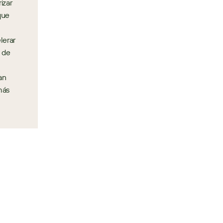
zar 
ue 
erar 
 de 
n 
ás 