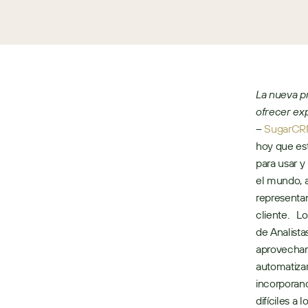
La nueva pr
ofrecer ex
–
SugarC
hoy que est
para usar y
el mundo, a
representan
cliente.   
de Analista
aprovechami
automatizar
incorporand
difíciles a