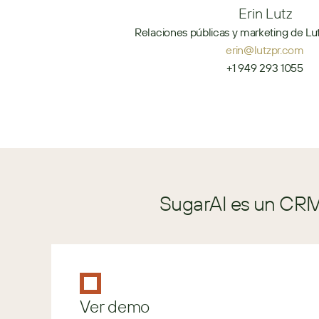
Erin Lutz
Relaciones públicas y marketing de Lut
erin@lutzpr.com
+1 949 293 1055
SugarAI es un CRM 
Ver demo