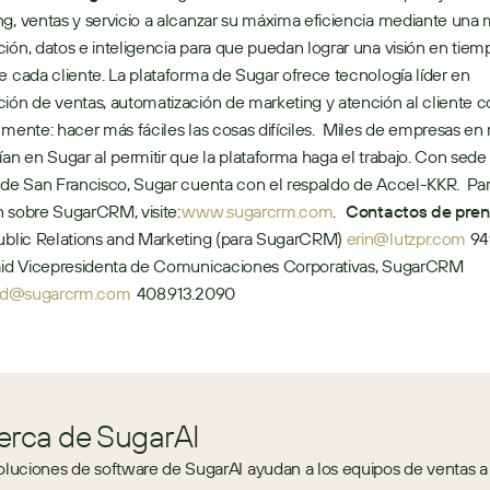
g, ventas y servicio a alcanzar su máxima eficiencia mediante una m
ión, datos e inteligencia para que puedan lograr una visión en tiempo
e cada cliente. La plataforma de Sugar ofrece tecnología líder en 
ión de ventas, automatización de marketing y atención al cliente c
 mente: hacer más fáciles las cosas difíciles.  Miles de empresas en
ían en Sugar al permitir que la plataforma haga el trabajo. Con sede 
 de San Francisco, Sugar cuenta con el respaldo de Accel-KKR.  Par
 sobre SugarCRM, visite: 
www.sugarcrm.com
.   
Contactos de pren
ublic Relations and Marketing (para SugarCRM) 
erin@lutzpr.com
 94
Sarita Kincaid Vicepresidenta de Comunicaciones Corporativas, SugarCRM 
caid@sugarcrm.com
  408.913.2090 
erca de SugarAI
oluciones de software de SugarAI ayudan a los equipos de ventas a 