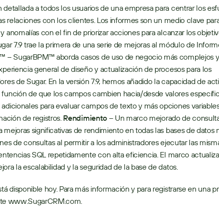
 detallada a todos los usuarios de una empresa para centrar los esf
las relaciones con los clientes. Los informes son un medio clave para
y anomalías con el fin de priorizar acciones para alcanzar los objetiv
™
 – 
SugarBPM™ aborda casos de uso de negocio más complejos y 
xperiencia general de diseño y actualización de procesos para los 
ores de Sugar. En la versión 7.9, hemos añadido la capacidad de acti
 función de que los campos cambien hacia/desde valores específico
adicionales para evaluar campos de texto y más opciones variables 
nación de registros. 
Rendimiento – 
Un marco mejorado de consulta 
 mejoras significativas de rendimiento en todas las bases de datos 
nes de consultas al permitir a los administradores ejecutar las misma
sentencias SQL repetidamente con alta eficiencia. El marco actualiza
ora la escalabilidad y la seguridad de la base de datos. 
stá disponible hoy. Para más información y para registrarse en una p
visite www.SugarCRM.com.