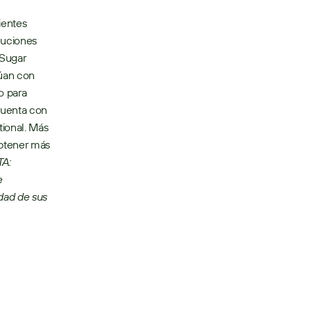
entes 
uciones 
Sugar 
úan con 
 para 
cuenta con 
ional. Más 
btener más 
A: 
 
ad de sus 