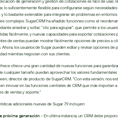
licación de generación y gestión de cotizaciones es fácil de usar, rá
, lo suficientemente flexible para configurarse según necesidades 
s y lo bastante extensible para integrarse sin problemas en entornos 
les complejos. SugarCRM ha añadido funciones como el reordenam
iante arrastrar y soltar; “clic para agrupar”, que permite a los usuario
tidas fácilmente; y nuevas capacidades para exportar cotizaciones p
tes de ventas puedan mostrar fácilmente opciones de precios a cli
. Ahora, los usuarios de Sugar pueden editar y revisar opciones de p
idad mientras negocian con sus clientes.
ofrece ofrece una gran cantidad de nuevas funciones para garantizar
e cualquier tamaño puedan aprovechar los valores fundamentales 
reen, director de producto de SugarCRM. “Con esta versión, nos es
en innovar en las funciones centrales de CRM que más importan a l
es de ventas y soporte.”
rísticas adicionales nuevas de Sugar 7.9 incluyen:
e próxima generación – 
En última instancia, un CRM debe proporci