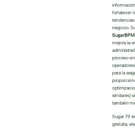
información
fortalecer 
tendencias 
SugarBPM
mejora la e
administrad
proceso en
operadores 
para la asig
proporciona
optimizacio
similares) 
también mej
Sugar 7.9 e
gratuita, 