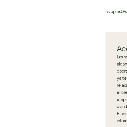
astaples@
Ac
Las s
alcan
oport
ya ti
relac
el cr
empre
clari
Franc
infor