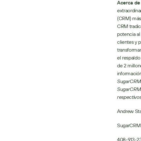
Acerca d
extraordina
(CRM) más p
CRM tradici
potencia al
clientes y
transformar
el respaldo
de 2 millo
informació
SugarCRM y
SugarCRM I
respectivo
Andrew St
SugarCRM
408-913-2