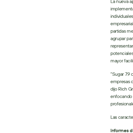
La nueva ap
implementar
individuale
empresaria
partidas med
agrupar par
representan
potenciales
mayor facil
“Sugar 7.9 
empresas d
dijo Rich G
enfocando 
profesional
Las caracte
Informes d