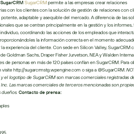
e SugarCRM
SugarCRM
 permite a las empresas crear relaciones 
rias con los clientes con la solución de gestión de relaciones con cli
otente, adaptable y asequible del mercado. A diferencia de las sol
onales que se centran principalmente en la gestión y los informes, 
 individuo, coordinando las acciones de los empleados que interact
 proporcionándoles la información correcta en el momento adecuado
 la experiencia del cliente. Con sede en Silicon Valley, SugarCRM 
 de Goldman Sachs, Draper Fisher Jurvetson, NEA y Walden Internat
nes de personas en más de 120 países confían en SugarCRM. Para o
n visite http://sugarcrmstg.wpengine.com o siga a @SugarCRM. 
NOT
 el logotipo de SugarCRM son marcas comerciales registradas de
nc. Las marcas comerciales de terceros mencionadas son propied
s dueños.
Contacto de prensa:    
aples
395