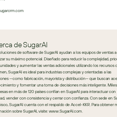
sugarcrm.com
erca de SugarAI
oluciones de software de SugarAI ayudan a los equipos de ventas a 
zar su máximo potencial. Diseñado para reducir la complejidad, priori
unidades y aumentar las ventas adicionales utilizando los recursos q
enen, SugarAI es ideal para industrias complejas y orientadas a las 
iones —como fabricación, mayorista y distribución— que buscan acel
ecimiento y fomentar una toma de decisiones más inteligente. Miles
sas en más de 120 países confían en SugarAI para interactuar con 
dad, vender con consistencia y cerrar con confianza. Con sede en Sa
isco, SugarAI cuenta con el respaldo de Accel-KKR. Para obtener m
mación sobre SugarAI, visite: www.SugarAI.com.