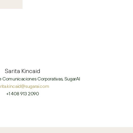
Sarita Kincaid
e Comunicaciones Corporativas, SugarAI
arita.kincaid@sugarai.com
+1 408 913 2090