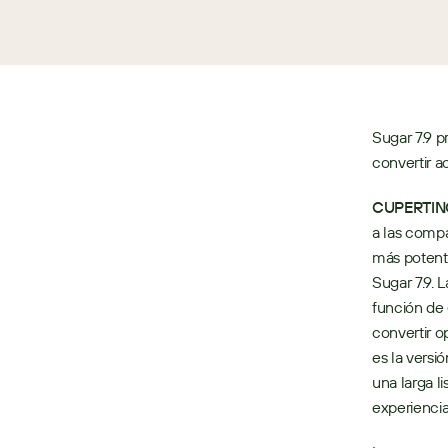
Sugar 7.9 p
convertir a
CUPERTINO,
a las compa
más potente
Sugar 7.9. 
función de 
convertir o
es la vers
una larga l
experiencia 