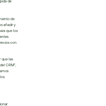
pida de 
iento de 
s añadir y 
ara que los 
entes 
recios con 
 que las 
del CRM”, 
tamos 
os 
onar 