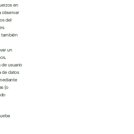
uerzos en 
 observar 
os del 
negocio. Sugar 7.9 trae la primera de una serie de mejoras al módulo de Informes. 
también 
var un 
s, 
de usuario 
de datos 
mediante 
s (o 
do 
rueba 