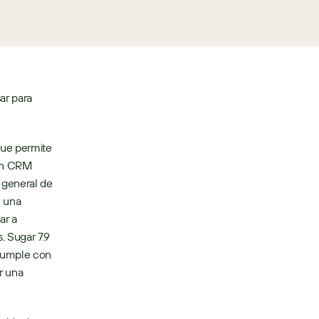
r para 
que permite 
ón CRM 
general de 
 una 
r a 
 Sugar 7.9 
cumple con 
 una 