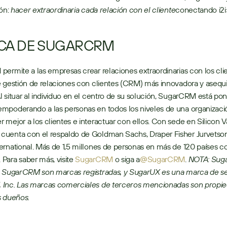
ón: 
hacer extraordinaria cada relación con el cliente
conectando i2i»
CA DE SUGARCRM
 gestión de relaciones con clientes (CRM) más innovadora y asequib
 situar al individuo en el centro de su solución, SugarCRM está poni
mpoderando a las personas en todos los niveles de una organizació
mejor a los clientes e interactuar con ellos. Con sede en Silicon Val
uenta con el respaldo de Goldman Sachs, Draper Fisher Jurvetson
rnational. Más de 1,5 millones de personas en más de 120 países co
ara saber más, visite 
SugarCRM
 o siga a
@SugarCRM
. 
NOTA: Suga
e SugarCRM son marcas registradas, y SugarUX es una marca de ser
Inc. Las marcas comerciales de terceros mencionadas son propied
s dueños.