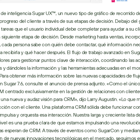
 de inteligencia Sugar UX™, un nuevo tipo de gráfico de recorrido del
progreso del cliente a través de sus etapas de decisión. Debajo del g
e tareas que el usuario individual debe completar para ayudar a su cli
a siguiente etapa de decisión. Desde marketing hasta ventas, incorpo
 cada persona sabe con quién debe contactar, qué información nece
recibirla y qué hacer después. El flujo de trabajo avanzado en Suga
dores para gestionar puntos clave de interacción, coordinando las a
s y dándoles la información y las herramientas adecuadas en el mo
ara obtener más información sobre las nuevas capacidades de flujo
 Sugar 7.6, consulte el anuncio de prensa adjunto. «Como el único
M centrado exclusivamente en la gestión de relaciones con cliente
 una nueva y audaz visión para CRM», dijo Larry Augustin. «Lo que m
acción con el cliente. Una plataforma CRM sólida debe funcionar co
mpulsa y orquesta esa interacción. Nuestra larga y creciente lista de
ivel es una prueba clara de que estamos impulsando una revolución
as esperan de CRM. A través de eventos como SugarCon y mediante
ón de nuevas innovaciones tecnológicas en el mercado, seguimos e