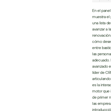
En el panel
muestra el 
una lista d
avanzar a l
renovación,
cómo desea 
entre basti
las persona
adecuado. P
avanzado en
líder de CR
articulando
es la inter
motor que i
de primer n
las empres
introducci