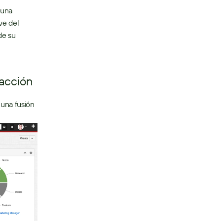
una 
e del 
e su 
acción