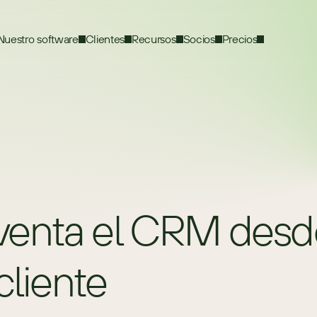
Nuestro software
Clientes
Recursos
Socios
Precios
enta el CRM desde
cliente