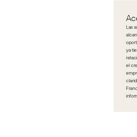
Ac
Las s
alcan
oport
ya ti
relac
el cr
empre
clari
Franc
infor