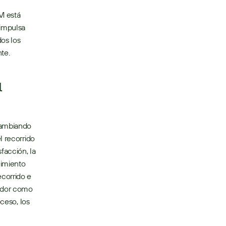
 está 
impulsa 
os los 
te.
 
 recorrido 
facción, la 
imiento 
corrido e 
edor como 
ceso, los 