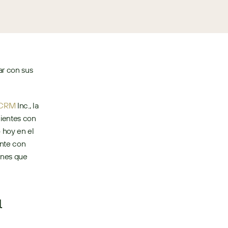
r con sus 
rCRM
 Inc., la 
ientes con 
 hoy en el 
nte con 
ones que 
 