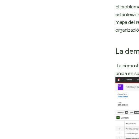
El problem
estantería.
mapa del re
organizaci
La dem
 La demostración tecnológica en el escenario principal de SugarCRM muestra una fusión 
única en su