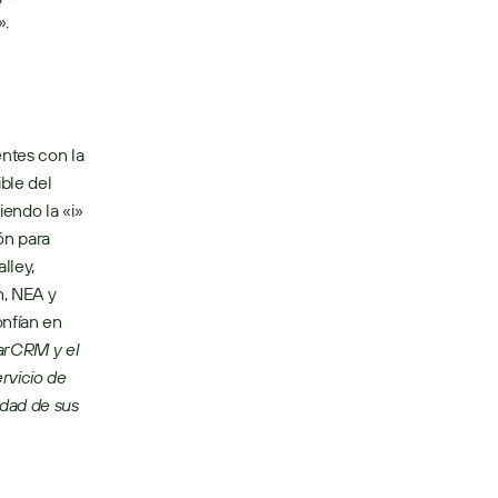
. 
le del 
endo la «i» 
n para 
ley, 
, NEA y 
nfían en 
rCRM y el 
vicio de 
ad de sus 