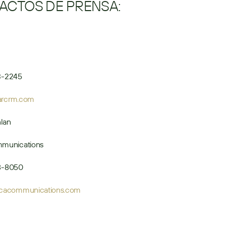
ACTOS DE PRENSA:
13-2245
arcrm.com
lan
munications
08-8050
acommunications.com