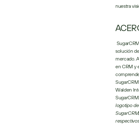
nuestra visi
ACER
 SugarCRM permite a las empresas crear relaciones extraordinarias con los clientes con la 
solución de
mercado. Al
en CRM y e
comprender 
SugarCRM c
Walden Inte
SugarCRM. P
logotipo d
SugarCRM, 
respectivo