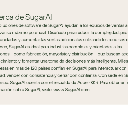
erca de SugarAI
oluciones de software de SugarAI ayudan a los equipos de ventas a 
zar su máximo potencial. Diseñado para reducir la complejidad, priori
unidades y aumentar las ventas adicionales utilizando los recursos q
enen, SugarAI es ideal para industrias complejas y orientadas a las 
iones —como fabricación, mayorista y distribución— que buscan acel
ecimiento y fomentar una toma de decisiones más inteligente. Miles
sas en más de 120 países confían en SugarAI para interactuar con 
dad, vender con consistencia y cerrar con confianza. Con sede en Sa
isco, SugarAI cuenta con el respaldo de Accel-KKR. Para obtener m
mación sobre SugarAI, visite: www.SugarAI.com.