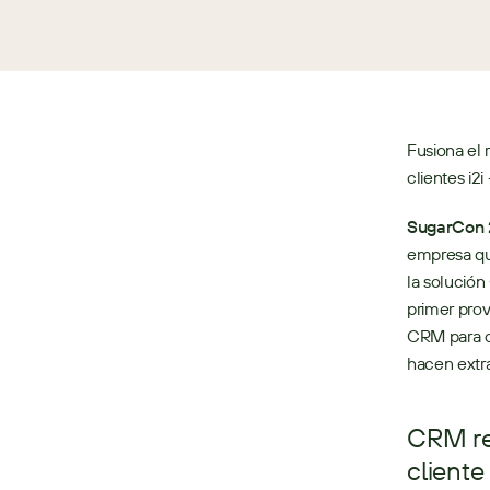
Fusiona el 
clientes i2i
SugarCon 2
empresa que
la solución
primer prov
CRM para ce
hacen extra
CRM rei
cliente