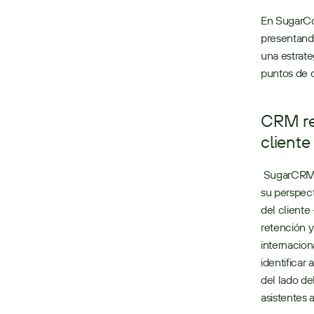
En SugarCo
presentand
una estrate
puntos de c
CRM rei
cliente
 SugarCRM está desafiando a las organizaciones a transformar sus negocios, cambiando 
su perspect
del cliente
retención y
internacion
identificar
del lado del
asistentes 