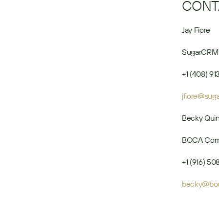
CONT
Jay Fiore
SugarCRM
+1 (408) 9
jfiore@sug
Becky Quin
BOCA Com
+1 (916) 5
becky@boc