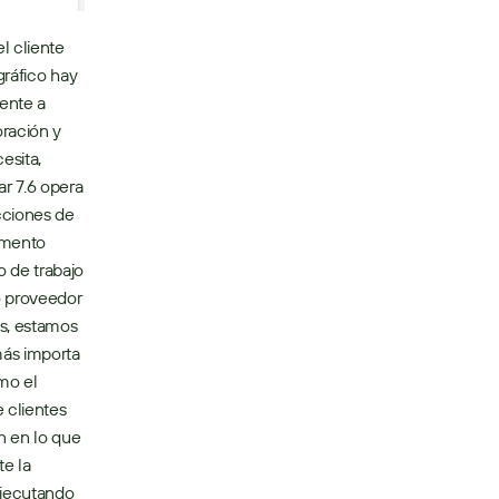
 cliente 
ráfico hay 
ente a 
ración y 
sita, 
r 7.6 opera 
cciones de 
mento 
 de trabajo 
 proveedor 
s, estamos 
ás importa 
mo el 
 clientes 
 en lo que 
 la 
jecutando 