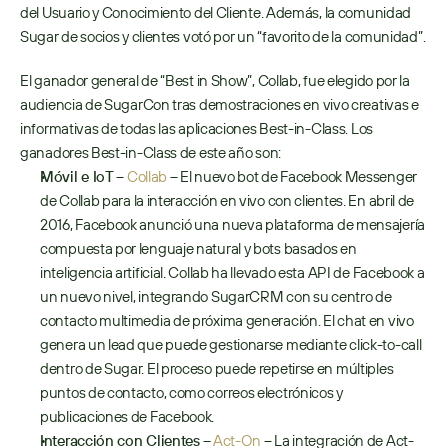
del Usuario y Conocimiento del Cliente. Además, la comunidad 
Sugar de socios y clientes votó por un “favorito de la comunidad”.
El ganador general de “Best in Show”, Collab, fue elegido por la 
audiencia de SugarCon tras demostraciones en vivo creativas e 
informativas de todas las aplicaciones Best-in-Class. Los 
ganadores Best-in-Class de este año son:
Móvil e IoT
 – 
Collab
 – El nuevo bot de Facebook Messenger 
de Collab para la interacción en vivo con clientes. En abril de 
2016, Facebook anunció una nueva plataforma de mensajería 
compuesta por lenguaje natural y bots basados en 
inteligencia artificial. Collab ha llevado esta API de Facebook a 
un nuevo nivel, integrando SugarCRM con su centro de 
contacto multimedia de próxima generación. El chat en vivo 
genera un lead que puede gestionarse mediante click-to-call 
dentro de Sugar. El proceso puede repetirse en múltiples 
puntos de contacto, como correos electrónicos y 
publicaciones de Facebook.
Interacción con Clientes
 – 
Act-On
 – La integración de Act-