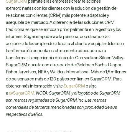
SugarCRM
 permite a las empresas crear relaciones 
extraordinarias con los clientes con la solución de gestión de 
relaciones con clientes (CRM) más potente, adaptable y 
asequible del mercado. A diferencia de las soluciones CRM 
tradicionales que se enfocan principalmente en la gestión y los 
informes, Sugar empodera a la persona, coordinando las 
acciones de los empleados de cara al cliente y equipándolos con 
la información correcta en el momento adecuado para 
transformar la experiencia del cliente. Con sede en Silicon Valley, 
SugarCRM cuenta con el respaldo de Goldman Sachs, Draper 
Fisher Jurvetson, NEA y Walden International. Más de 1,5 millones 
de personas en más de 120 países confían en SugarCRM. Para 
obtener más información visite 
SugarCRM
 o siga 
a 
@SugarCRM
. 
NOTA: SugarCRM y el logotipo de SugarCRM 
son marcas registradas de SugarCRM Inc. Las marcas 
comerciales de terceros mencionadas son propiedad de sus 
respectivos dueños.