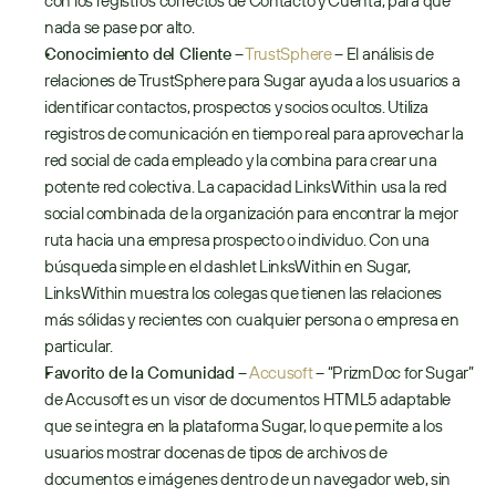
con los registros correctos de Contacto y Cuenta, para que 
nada se pase por alto.
Conocimiento del Cliente
 – 
TrustSphere
 – El análisis de 
relaciones de TrustSphere para Sugar ayuda a los usuarios a 
identificar contactos, prospectos y socios ocultos. Utiliza 
registros de comunicación en tiempo real para aprovechar la 
red social de cada empleado y la combina para crear una 
potente red colectiva. La capacidad LinksWithin usa la red 
social combinada de la organización para encontrar la mejor 
ruta hacia una empresa prospecto o individuo. Con una 
búsqueda simple en el dashlet LinksWithin en Sugar, 
LinksWithin muestra los colegas que tienen las relaciones 
más sólidas y recientes con cualquier persona o empresa en 
particular.
Favorito de la Comunidad
 – 
Accusoft
 – “PrizmDoc for Sugar” 
de Accusoft es un visor de documentos HTML5 adaptable 
que se integra en la plataforma Sugar, lo que permite a los 
usuarios mostrar docenas de tipos de archivos de 
documentos e imágenes dentro de un navegador web, sin 