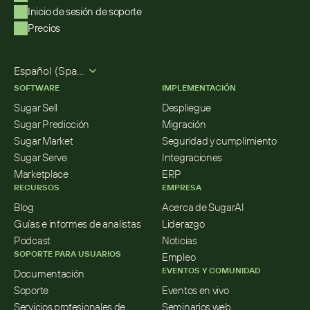
Inicio de sesión de soporte
Precios
Select Language
Español (Spanish)
SOFTWARE
IMPLEMENTACIÓN
Sugar Sell
Despliegue
Sugar Predicción
Migración
Sugar Market
Seguridad y cumplimiento
Sugar Serve
Integraciones
Marketplace
ERP
RECURSOS
EMPRESA
Blog
Acerca de SugarAI
Guías e informes de analistas
Liderazgo
Podcast
Noticias
SOPORTE PARA USUARIOS
Empleo
EVENTOS Y COMUNIDAD
Documentación
Soporte
Eventos en vivo
Servicios profesionales de 
Seminarios web