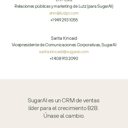
Relaciones públicas y marketing de Lutz (para SugarAI)
erin@lutzpr.com
+1 949 293 1055
Sarita Kincaid
Vicepresidente de Comunicaciones Corporativas, SugarAI
sarita.kincaid@sugarai.com
+1 408 913 2090
SugarAI es un CRM de ventas 
líder para el crecimiento B2B. 
Únase al cambio.