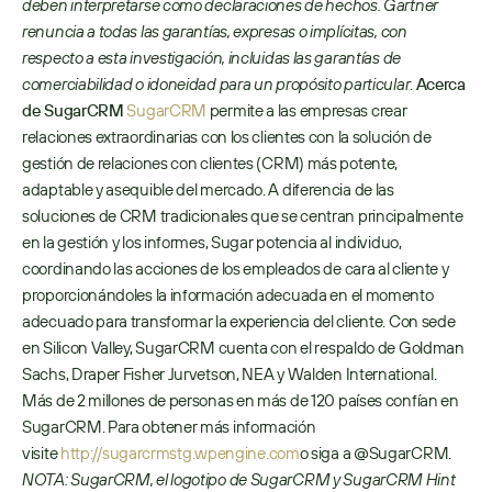
deben interpretarse como declaraciones de hechos. Gartner 
renuncia a todas las garantías, expresas o implícitas, con 
respecto a esta investigación, incluidas las garantías de 
comerciabilidad o idoneidad para un propósito particular
. 
Acerca 
de SugarCRM
SugarCRM
 permite a las empresas crear 
relaciones extraordinarias con los clientes con la solución de 
gestión de relaciones con clientes (CRM) más potente, 
adaptable y asequible del mercado. A diferencia de las 
soluciones de CRM tradicionales que se centran principalmente 
en la gestión y los informes, Sugar potencia al individuo, 
coordinando las acciones de los empleados de cara al cliente y 
proporcionándoles la información adecuada en el momento 
adecuado para transformar la experiencia del cliente. Con sede 
en Silicon Valley, SugarCRM cuenta con el respaldo de Goldman 
Sachs, Draper Fisher Jurvetson, NEA y Walden International. 
Más de 2 millones de personas en más de 120 países confían en 
SugarCRM. Para obtener más información 
visite 
http://sugarcrmstg.wpengine.com
o siga a @SugarCRM. 
NOTA: SugarCRM, el logotipo de SugarCRM y SugarCRM Hint 