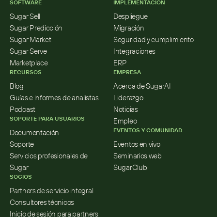
SOFTWARE
IMPLEMENTACIÓN
Sugar Sell
Despliegue
Sugar Predicción
Migración
Sugar Market
Seguridad y cumplimiento
Sugar Serve
Integraciones
Marketplace
ERP
RECURSOS
EMPRESA
Blog
Acerca de SugarAI
Guías e informes de analistas
Liderazgo
Podcast
Noticias
SOPORTE PARA USUARIOS
Empleo
EVENTOS Y COMUNIDAD
Documentación
Soporte
Eventos en vivo
Servicios profesionales de 
Seminarios web
Sugar
SugarClub
SOCIOS
Partners de servicio integral
Consultores técnicos
Inicio de sesión para partners