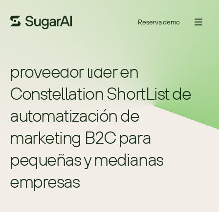
Reserva demo
SugarCRM nombrado 
proveedor líder en 
Constellation ShortList de 
automatización de 
marketing B2C para 
pequeñas y medianas 
empresas