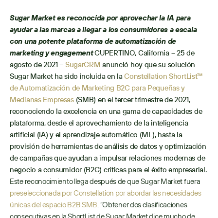
Sugar Market es reconocida por aprovechar la IA para 
ayudar a las marcas a llegar a los consumidores a escala 
con una potente plataforma de automatización de 
marketing y engagement
CUPERTINO, California – 25 de 
agosto de 2021 – 
SugarCRM
 anunció hoy que su solución 
Sugar Market ha sido incluida en la 
Constellation ShortList™ 
de Automatización de Marketing B2C para Pequeñas y 
Medianas Empresas
 (SMB) en el tercer trimestre de 2021, 
reconociendo la excelencia en una gama de capacidades de 
plataforma, desde el aprovechamiento de la inteligencia 
artificial (IA) y el aprendizaje automático (ML), hasta la 
provisión de herramientas de análisis de datos y optimización 
de campañas que ayudan a impulsar relaciones modernas de 
negocio a consumidor (B2C) críticas para el éxito empresarial.
Este reconocimiento llega después de que Sugar Market fuera 
preseleccionada por Constellation por abordar las necesidades 
únicas del espacio B2B SMB
. “Obtener dos clasificaciones 
consecutivas en la ShortList de Sugar Market dice mucho de 