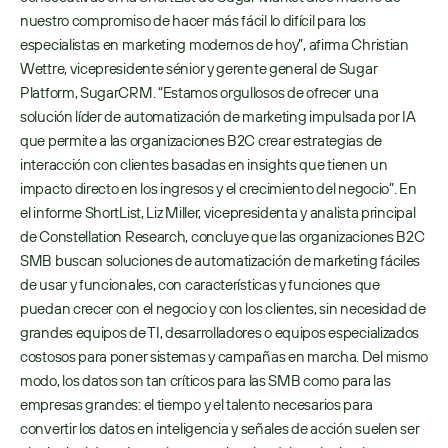
nuestro compromiso de hacer más fácil lo difícil para los 
especialistas en marketing modernos de hoy”, afirma Christian 
Wettre, vicepresidente sénior y gerente general de Sugar 
Platform, SugarCRM. “Estamos orgullosos de ofrecer una 
solución líder de automatización de marketing impulsada por IA 
que permite a las organizaciones B2C crear estrategias de 
interacción con clientes basadas en insights que tienen un 
impacto directo en los ingresos y el crecimiento del negocio”. En 
el informe ShortList, Liz Miller, vicepresidenta y analista principal 
de Constellation Research, concluye que las organizaciones B2C 
SMB buscan soluciones de automatización de marketing fáciles 
de usar y funcionales, con características y funciones que 
puedan crecer con el negocio y con los clientes, sin necesidad de 
grandes equipos de TI, desarrolladores o equipos especializados 
costosos para poner sistemas y campañas en marcha. Del mismo 
modo, los datos son tan críticos para las SMB como para las 
empresas grandes: el tiempo y el talento necesarios para 
convertir los datos en inteligencia y señales de acción suelen ser 