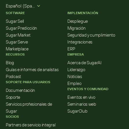
Select Language
Español (Spanish)
SOFTWARE
IMPLEMENTACIÓN
Sugar Sell
Despliegue
Sugar Predicción
Migración
Sugar Market
Seguridad y cumplimiento
Sugar Serve
Integraciones
Marketplace
ERP
RECURSOS
EMPRESA
Blog
Acerca de SugarAI
Guías e informes de analistas
Liderazgo
Podcast
Noticias
SOPORTE PARA USUARIOS
Empleo
EVENTOS Y COMUNIDAD
Documentación
Soporte
Eventos en vivo
Servicios profesionales de 
Seminarios web
Sugar
SugarClub
SOCIOS
Partners de servicio integral