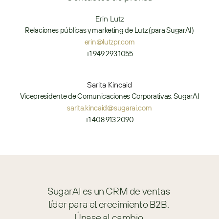
Erin Lutz
Relaciones públicas y marketing de Lutz (para SugarAI)
erin@lutzpr.com
+1 949 293 1055
Sarita Kincaid
Vicepresidente de Comunicaciones Corporativas, SugarAI
sarita.kincaid@sugarai.com
+1 408 913 2090
SugarAI es un CRM de ventas 
líder para el crecimiento B2B. 
Únase al cambio.