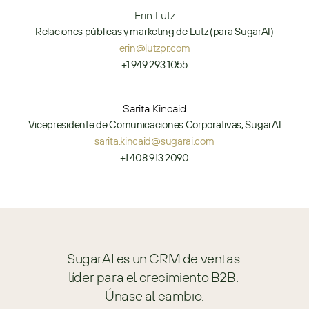
Erin Lutz
Relaciones públicas y marketing de Lutz (para SugarAI)
erin@lutzpr.com
+1 949 293 1055
Sarita Kincaid
Vicepresidente de Comunicaciones Corporativas, SugarAI
sarita.kincaid@sugarai.com
+1 408 913 2090
SugarAI es un CRM de ventas 
líder para el crecimiento B2B. 
Únase al cambio.