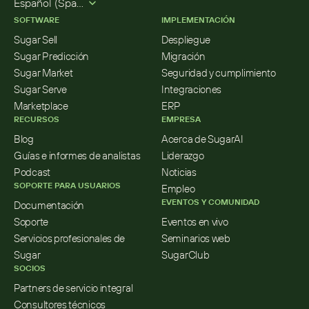
Español (Spanish)
SOFTWARE
IMPLEMENTACIÓN
Sugar Sell
Despliegue
Sugar Predicción
Migración
Sugar Market
Seguridad y cumplimiento
Sugar Serve
Integraciones
Marketplace
ERP
RECURSOS
EMPRESA
Blog
Acerca de SugarAI
Guías e informes de analistas
Liderazgo
Podcast
Noticias
SOPORTE PARA USUARIOS
Empleo
EVENTOS Y COMUNIDAD
Documentación
Soporte
Eventos en vivo
Servicios profesionales de 
Seminarios web
Sugar
SugarClub
SOCIOS
Partners de servicio integral
Consultores técnicos