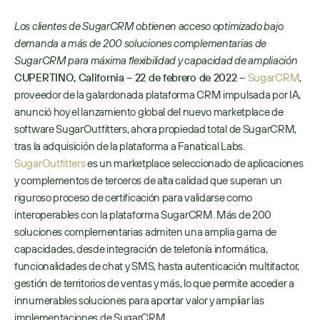
Los clientes de SugarCRM obtienen acceso optimizado bajo 
demanda a más de 200 soluciones complementarias de 
SugarCRM para máxima flexibilidad y capacidad de ampliación
CUPERTINO, California – 22 de febrero de 2022 – 
SugarCRM
, 
proveedor de la galardonada plataforma CRM impulsada por IA, 
anunció hoy el lanzamiento global del nuevo marketplace de 
software SugarOutfitters, ahora propiedad total de SugarCRM, 
tras la adquisición de la plataforma a Fanatical Labs. 
SugarOutfitters
 es un marketplace seleccionado de aplicaciones 
y complementos de terceros de alta calidad que superan un 
riguroso proceso de certificación para validarse como 
interoperables con la plataforma SugarCRM. Más de 200 
soluciones complementarias admiten una amplia gama de 
capacidades, desde integración de telefonía informática, 
funcionalidades de chat y SMS, hasta autenticación multifactor, 
gestión de territorios de ventas y más, lo que permite acceder a 
innumerables soluciones para aportar valor y ampliar las 
implementaciones de SugarCRM. 