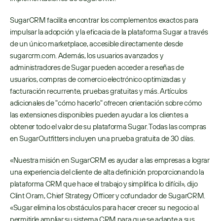
SugarCRM facilita encontrar los complementos exactos para 
impulsar la adopción y la eficacia de la plataforma Sugar a través 
de un único marketplace, accesible directamente desde 
sugarcrm.com. Además, los usuarios avanzados y 
administradores de Sugar pueden acceder a reseñas de 
usuarios, compras de comercio electrónico optimizadas y 
facturación recurrente, pruebas gratuitas y más. Artículos 
adicionales de "cómo hacerlo" ofrecen orientación sobre cómo 
las extensiones disponibles pueden ayudar a los clientes a 
obtener todo el valor de su plataforma Sugar. Todas las compras 
en SugarOutfitters incluyen una prueba gratuita de 30 días.
«Nuestra misión en SugarCRM es ayudar a las empresas a lograr 
una experiencia del cliente de alta definición proporcionando la 
plataforma CRM que hace el trabajo y simplifica lo difícil», dijo 
Clint Oram, Chief Strategy Officer y cofundador de SugarCRM. 
«Sugar elimina los obstáculos para hacer crecer su negocio al 
permitirle ampliar su sistema CRM para que se adapte a sus 