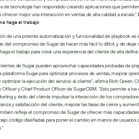
s de tecnología han respondido creando aplicaciones que permiten 
ofrecer mejor una interacción en ventas de alta calidad a escala.” 
rma haga el trabajo
ión de una potente automatización y funcionalidad de playbook es e
e del compromiso de Sugar de hacer más fácil lo difícil, y de dejar q
haga el trabajo para crear una experiencia del cliente de alta definic
 clientes de Sugar pueden aprovechar capacidades probadas de pla
a plataforma Sugar para optimizar procesos de ventas, mejorar oper
 optimizar la ejecución del servicio al cliente”, afirma Rich Green, Ch
Officer y Chief Product Officer de SugarCRM. “Esto permite a los 
keting y éxito del cliente impulsar la interacción de los compradores
anza y satisfacción del cliente, mejorar las tasas de cierre y aumenta
ambién refleja el compromiso de Sugar de ofrecer más capacidades 
bajo código diseñadas para poner el cambio en manos de usuarios 
.”