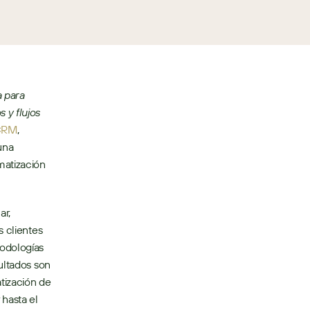
 para 
y flujos 
CRM
, 
na 
atización 
r, 
 clientes 
odologías 
ultados son 
tización de 
hasta el 