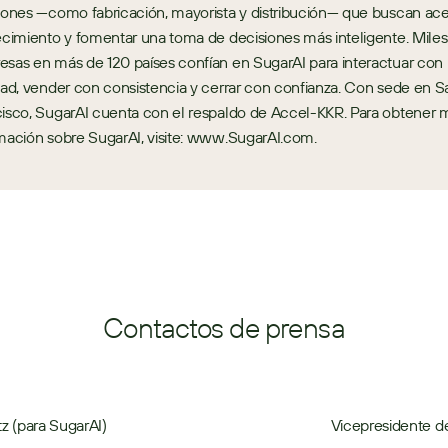
iones —como fabricación, mayorista y distribución— que buscan acel
ecimiento y fomentar una toma de decisiones más inteligente. Miles
sas en más de 120 países confían en SugarAI para interactuar con 
dad, vender con consistencia y cerrar con confianza. Con sede en Sa
isco, SugarAI cuenta con el respaldo de Accel-KKR. Para obtener m
mación sobre SugarAI, visite: www.SugarAI.com.
Contactos de prensa
z (para SugarAI)
Vicepresidente d