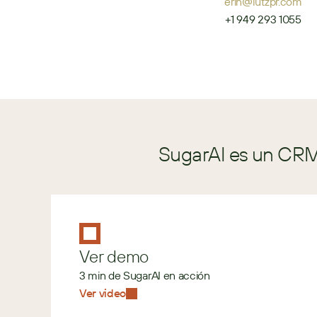
erin@lutzpr.com
+1 949 293 1055
SugarAI es un CRM 
Ver demo
3 min de SugarAI en acción
Ver video