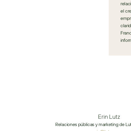
relac
el cr
empre
clari
Franc
infor
Erin Lutz
Relaciones públicas y marketing de Lut