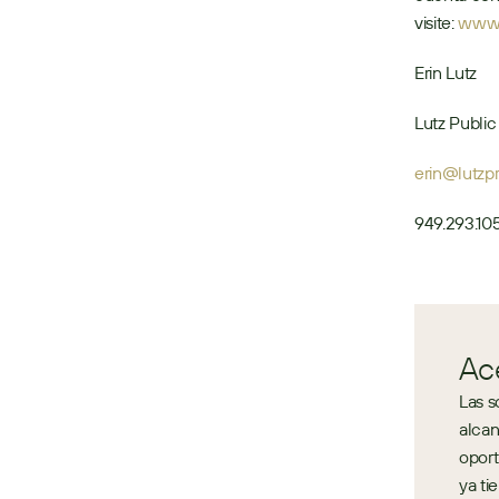
visite: 
www.
Erin Lutz
Lutz Publi
erin@lutzp
949.293.10
Ac
Las s
alcan
oport
ya ti