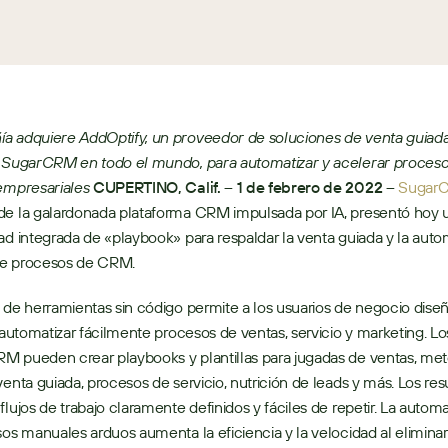
a adquiere AddOptify, un proveedor de soluciones de venta guiada
 SugarCRM en todo el mundo, para automatizar y acelerar procesos 
empresariales
CUPERTINO, Calif. – 1 de febrero de 2022 – 
Sugar
de la galardonada plataforma CRM impulsada por IA, presentó hoy u
ad integrada de «playbook» para respaldar la venta guiada y la autom
e procesos de CRM. 
 de herramientas sin código permite a los usuarios de negocio diseña
y automatizar fácilmente procesos de ventas, servicio y marketing. Los
 pueden crear playbooks y plantillas para jugadas de ventas, met
venta guiada, procesos de servicio, nutrición de leads y más. Los res
flujos de trabajo claramente definidos y fáciles de repetir. La automa
sos manuales arduos aumenta la eficiencia y la velocidad al eliminar 