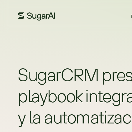
SugarCRM prese
playbook integra
y la automatiza