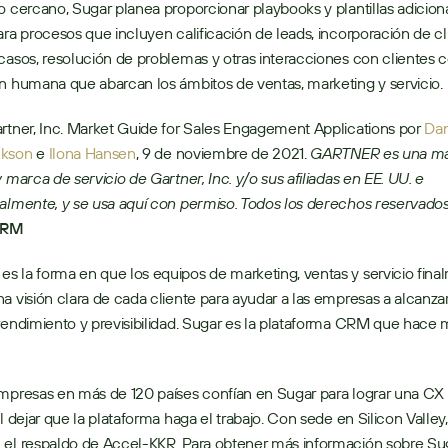
o cercano, Sugar planea proporcionar playbooks y plantillas adicional
ara procesos que incluyen calificación de leads, incorporación de cli
casos, resolución de problemas y otras interacciones con clientes c
n humana que abarcan los ámbitos de ventas, marketing y servicio.
rtner, Inc. Market Guide for Sales Engagement Applications por 
Dan
ckson
 e 
Ilona Hansen
, 9 de noviembre de 2021. 
GARTNER es una ma
 marca de servicio de Gartner, Inc. y/o sus afiliadas en EE. UU. e 
almente, y se usa aquí con permiso. Todos los derechos reservados
CRM
 la forma en que los equipos de marketing, ventas y servicio final
a visión clara de cada cliente para ayudar a las empresas a alcanza
rendimiento y previsibilidad. Sugar es la plataforma CRM que hace má
al dejar que la plataforma haga el trabajo. Con sede en Silicon Valley,
 el respaldo de Accel-KKR. Para obtener más información sobre Su