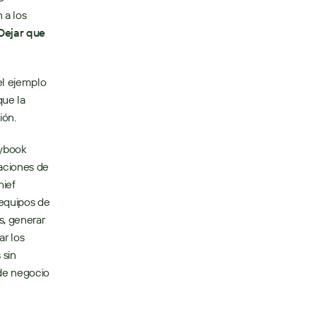
a los 
Dejar que 
l ejemplo 
ue la 
ión.
ybook 
aciones de 
ief 
equipos de 
, generar 
r los 
sin 
de negocio 