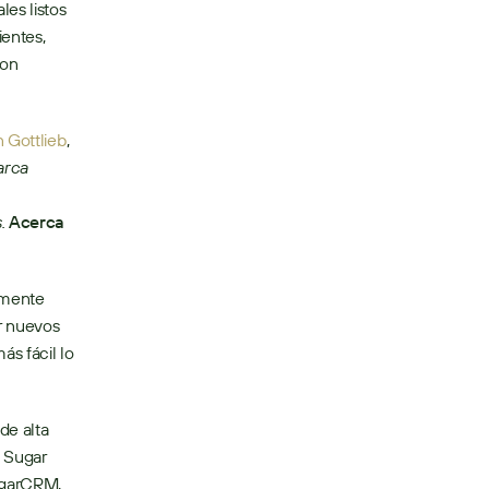
es listos 
entes, 
on 
 Gottlieb
, 
rca 
.
Acerca 
mente 
r nuevos 
s fácil lo 
 Sugar 
garCRM, 