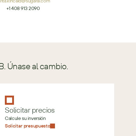
arita.kincaid@sugarai.com
+1 408 913 2090
B. Únase al cambio.
Solicitar precios
Calcule su inversión
Solicitar presupuesto