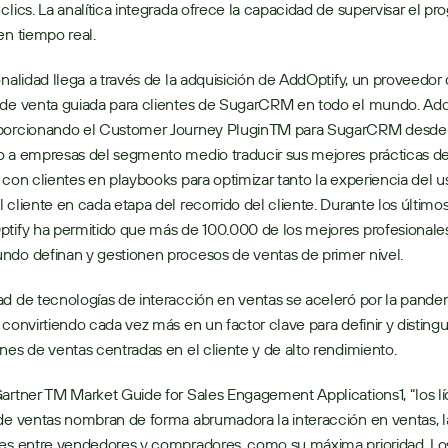
clics. La analítica integrada ofrece la capacidad de supervisar el prog
en tiempo real.
 de venta guiada para clientes de SugarCRM en todo el mundo. AddO
porcionando el Customer Journey PluginTM para SugarCRM desde 
o a empresas del segmento medio traducir sus mejores prácticas de
 con clientes en playbooks para optimizar tanto la experiencia del us
 cliente en cada etapa del recorrido del cliente. Durante los últimos
tify ha permitido que más de 100.000 de los mejores profesionales
do definan y gestionen procesos de ventas de primer nivel. 
d de tecnologías de interacción en ventas se aceleró por la pandem
 convirtiendo cada vez más en un factor clave para definir y distinguir
nes de ventas centradas en el cliente y de alto rendimiento.
de ventas nombran de forma abrumadora la interacción en ventas, la
nes entre vendedores y compradores, como su máxima prioridad. Los