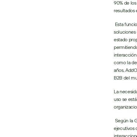
90% de los 
resultados 
 Esta funcionalidad llega a través de la adquisición de AddOptify, un proveedor de 
soluciones
estado pro
permitiend
interacción
como la del
años, AddOp
B2B del mun
La necesida
uso se está
organizacio
 Según la Gartner TM Market Guide for Sales Engagement Applications1, “los líderes 
ejecutivos 
interaccio