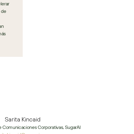
erar 
 de 
n 
ás 
Sarita Kincaid
e Comunicaciones Corporativas, SugarAI