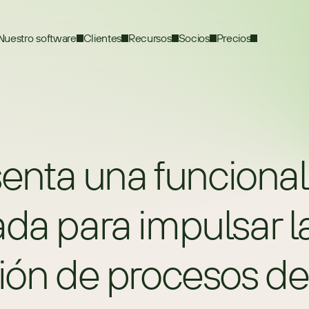
Nuestro software
Clientes
Recursos
Socios
Precios
nta una funcionali
da para impulsar la
ción de procesos 