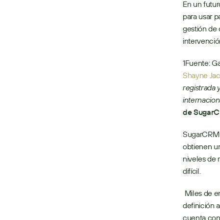
En un futur
para usar p
gestión de 
intervenció
1Fuente: Ga
Shayne Ja
registrada y
internacion
de Sugar
SugarCRM es
obtienen un
niveles de 
difícil.
 Miles de empresas en más de 120 países confían en Sugar para lograr una CX de alta 
definición 
cuenta con