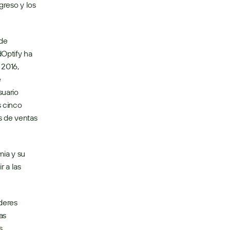
reso y los 
ptify ha 
2016, 
 
uario 
 cinco 
 de ventas 
ia y su 
 a las 
s 
 