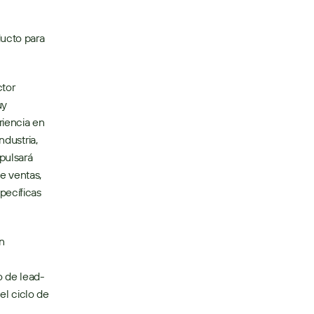
ucto para 
tor 
y 
iencia en 
dustria, 
ulsará 
 ventas, 
ecíficas 
 
o de lead-
el ciclo de 