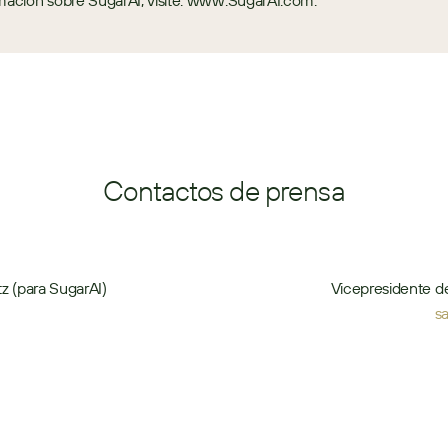
mación sobre SugarAI, visite: www.SugarAI.com.
Contactos de prensa
z (para SugarAI)
Vicepresidente d
s