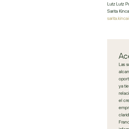
Lutz Lutz P
sarita.kin
Ac
Las s
alcan
oport
ya ti
relac
el cr
empre
clari
Franc