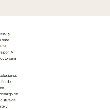
ura y 
 para 
CRM
, 
 por IA, 
ucto para 
soluciones 
ión de 
de 
iderazgo en 
cutiva de 
te y 