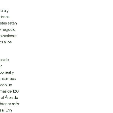
ra y 
iones 
stas están 
 negocio 
izaciones 
 a los 
s de 
r 
o real y 
os campos 
 con un 
 más de 120 
el Área de 
obtener más 
sa:
 Erin 