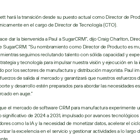
tt hará la transición desde su puesto actual como Director de Prod
nicamente en el cargo de Director de Tecnología (CTO).   
e dar la bienvenida a Paul a SugarCRM”, dijo Craig Charlton, Direc
de SugarCRM. “Su nombramiento como Director de Producto es mu
 mientras seguimos reclutando talento con sólida capacidad y exper
strategia y tecnología para impulsar nuestra visión y ejecución en la in
por los sectores de manufactura y distribución mayorista. Paul imp
fuerzos de salida al mercado y garantizará que nuestros esfuerzos de
oporte y desarrollo estén preparados para abordar las necesidades esp
rcado en auge.” 
que el mercado de software CRM para manufactura experimente un
 significativo de 2024 a 2031, impulsado por avances tecnológicos 
ores como la IA y la necesidad de monetizar datos, acelerar el cicl
orizar la excelencia en el servicio y gestionar actividades a lo largo d
nte.   