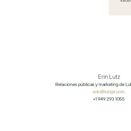
infor
Erin Lutz
Relaciones públicas y marketing de Lut
erin@lutzpr.com
+1 949 293 1055