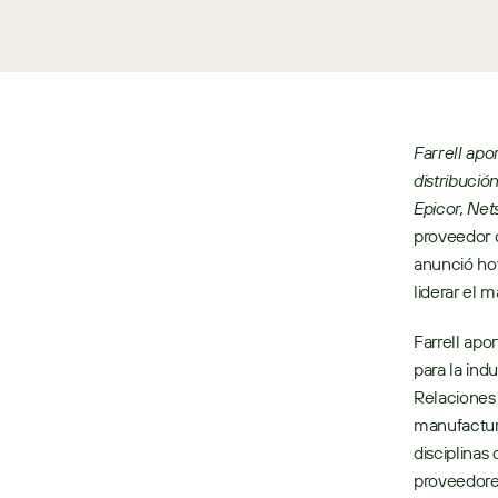
Farrell apo
distribució
Epicor, Net
proveedor d
anunció hoy
liderar el m
Farrell apo
para la ind
Relaciones 
manufactura
disciplinas
proveedore