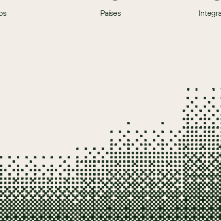
os
Países
Integr