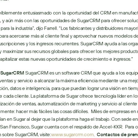
reíblemente entusiasmado con la oportunidad del CRM en manufactu
n, y aún más con las oportunidades de SugarCRM para ofrecer soluc
para la industria”, dijo Farrell. “Los fabricantes y distribuidores mayori
para acercarse más al cliente final y aprovechar nuevos modelos de
scripciones y los ingresos recurrentes. SugarCRM ayuda a las organ
 y maximizar sus recursos globales para ofrecer los mejores productos
capitalizar estas nuevas oportunidades de crecimiento e ingresos.” 
e SugarCRM
 SugarCRM es un software CRM que ayuda a los equipo
ventas y servicio a alcanzar la máxima eficiencia mediante una mejo
ión, datos e inteligencia, para que puedan lograr una visión en tiemp
e cada cliente. La plataforma de Sugar ofrece tecnología líder en l
zación de ventas, automatización de marketing y servicio al cliente
 mente: hacer más fáciles las cosas difíciles.  Miles de empresas en
ían en Sugar al dejar que la plataforma haga el trabajo. Con sede en 
 San Francisco, Sugar cuenta con el respaldo de Accel-KKR.  Para 
 sobre SugarCRM, visite: 
www.sugarcrm.com
.  
Contactos de pren