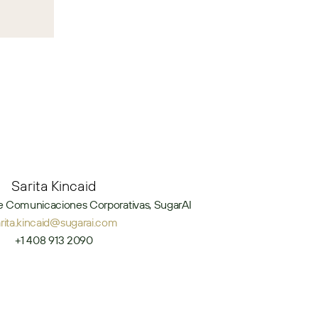
Sarita Kincaid
e Comunicaciones Corporativas, SugarAI
arita.kincaid@sugarai.com
+1 408 913 2090