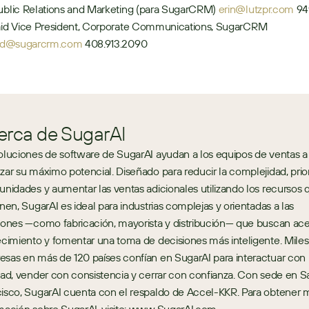
ublic Relations and Marketing (para SugarCRM) 
erin@lutzpr.com
 94
Sarita Kincaid Vice President, Corporate Communications, SugarCRM 
caid@sugarcrm.com
 408.913.2090 
erca de SugarAI
oluciones de software de SugarAI ayudan a los equipos de ventas a 
zar su máximo potencial. Diseñado para reducir la complejidad, priori
unidades y aumentar las ventas adicionales utilizando los recursos q
enen, SugarAI es ideal para industrias complejas y orientadas a las 
iones —como fabricación, mayorista y distribución— que buscan acel
ecimiento y fomentar una toma de decisiones más inteligente. Miles
sas en más de 120 países confían en SugarAI para interactuar con 
dad, vender con consistencia y cerrar con confianza. Con sede en Sa
isco, SugarAI cuenta con el respaldo de Accel-KKR. Para obtener m