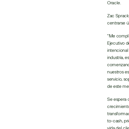
Oracle.   
Zac Spracke
centrarse ú
“Me complac
Ejecutivo 
intencional
industria, e
comenzando 
nuestros es
servicio, s
de este me
Se espera 
crecimiento
transformad
to-cash, pri
vida del clie