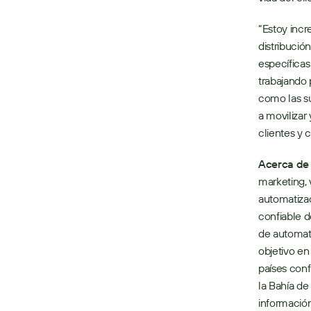
“Estoy inc
distribució
específicas 
trabajando 
como las su
a movilizar
clientes y 
Acerca d
marketing, 
automatizac
confiable d
de automati
objetivo en
países conf
la Bahía de
información