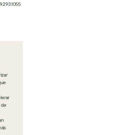
9.293.1055  
zar 
ue 
erar 
 de 
n 
ás 