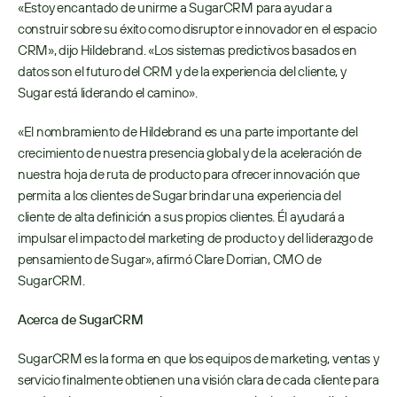
«Estoy encantado de unirme a SugarCRM para ayudar a 
construir sobre su éxito como disruptor e innovador en el espacio 
CRM», dijo Hildebrand. «Los sistemas predictivos basados en 
datos son el futuro del CRM y de la experiencia del cliente, y 
Sugar está liderando el camino».
«El nombramiento de Hildebrand es una parte importante del 
crecimiento de nuestra presencia global y de la aceleración de 
nuestra hoja de ruta de producto para ofrecer innovación que 
permita a los clientes de Sugar brindar una experiencia del 
cliente de alta definición a sus propios clientes. Él ayudará a 
impulsar el impacto del marketing de producto y del liderazgo de 
pensamiento de Sugar», afirmó Clare Dorrian, CMO de 
SugarCRM.
Acerca de SugarCRM
SugarCRM es la forma en que los equipos de marketing, ventas y 
servicio finalmente obtienen una visión clara de cada cliente para 