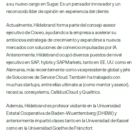
a su nuevo cargo en Sugar. Es un pensador innovador y un 
reconocido líder de opinión en experiencia del cliente.
Actualmente, Hildebrand forma parte del consejo asesor 
ejecutivo de Coveo, ayudando a la empresa a acelerar su 
ambiciosa estrategia de crecimiento y expandirse a nuevos 
mercados con soluciones de comercio impulsadas por IA. 
Anteriormente, Hildebrand ocupó diversos puestos de nivel 
ejecutivo en SAP, hybris y SAPMarkets, tanto en EE. UU. como en 
Alemania, más recientemente como vicepresidente global y jefe 
de Soluciones de Service Cloud. También ha trabajado con 
muchas startups, entre ellas ultimate.ai (como mentor y asesor), 
recast.ai, coresystems, CallidusCloud y Qualtrics.
Además, Hildebrand es profesor visitante en la Universidad 
Estatal Cooperativa de Baden-Wuerttemberg (DHBW) y 
anteriormente impartió clases tanto en la Universidad de Kassel 
como en la Universidad Goethe de Fráncfort.