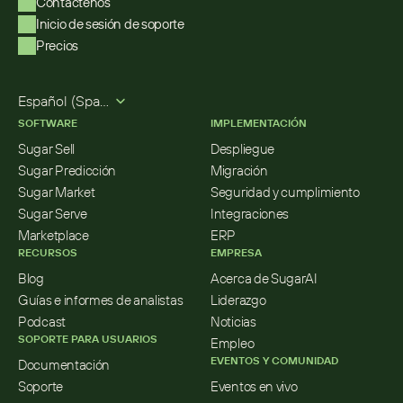
Contáctenos
Inicio de sesión de soporte
Precios
Select Language
Español (Spanish)
SOFTWARE
IMPLEMENTACIÓN
Sugar Sell
Despliegue
Sugar Predicción
Migración
Sugar Market
Seguridad y cumplimiento
Sugar Serve
Integraciones
Marketplace
ERP
RECURSOS
EMPRESA
Blog
Acerca de SugarAI
Guías e informes de analistas
Liderazgo
Podcast
Noticias
SOPORTE PARA USUARIOS
Empleo
EVENTOS Y COMUNIDAD
Documentación
Soporte
Eventos en vivo