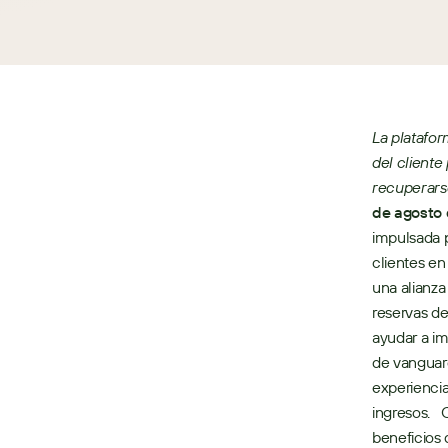
La platafor
del cliente
recuperars
de agosto
impulsada p
clientes en
una alianza
reservas de 
ayudar a im
de vanguard
experiencia
ingresos.  
beneficios 