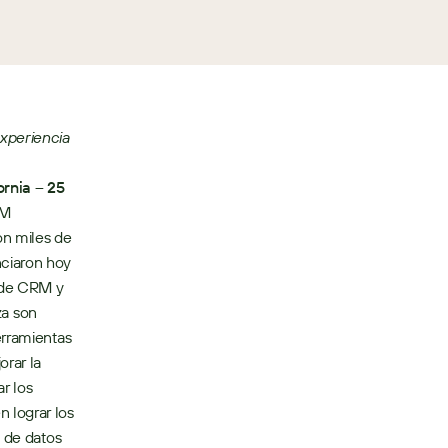
xperiencia 
nia – 25 
M 
n miles de 
ciaron hoy 
 de CRM y 
za son 
rramientas 
rar la 
r los 
lograr los 
 de datos 