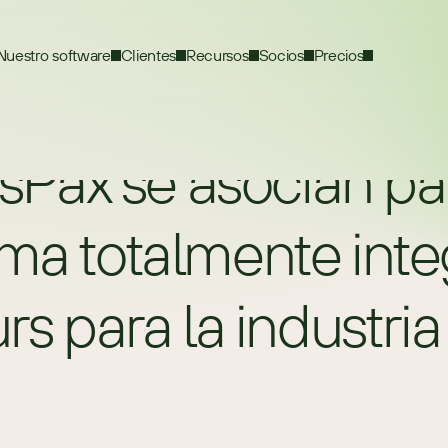
Nuestro software
Clientes
Recursos
Socios
Precios
ax se asocian para
rma totalmente int
rs para la industria 