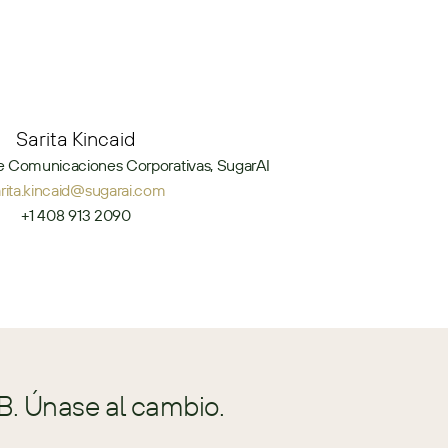
Sarita Kincaid
e Comunicaciones Corporativas, SugarAI
arita.kincaid@sugarai.com
+1 408 913 2090
B. Únase al cambio.