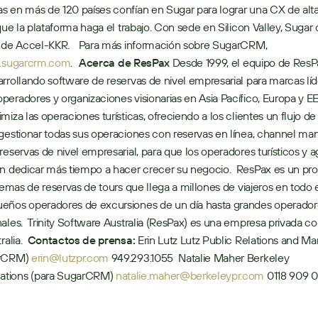
 en más de 120 países confían en Sugar para lograr una CX de alta 
 que la plataforma haga el trabajo. Con sede en Silicon Valley, Sugar
 de Accel-KKR.    Para más información sobre SugarCRM, 
sugarcrm.com
.   
Acerca de ResPax
 Desde 1999, el equipo de ResP
rrollando software de reservas de nivel empresarial para marcas líde
eradores y organizaciones visionarias en Asia Pacífico, Europa y EE.
iza las operaciones turísticas, ofreciendo a los clientes un flujo de 
gestionar todas sus operaciones con reservas en línea, channel man
reservas de nivel empresarial, para que los operadores turísticos y a
n dedicar más tiempo a hacer crecer su negocio.  ResPax es un pro
stemas de reservas de tours que llega a millones de viajeros en todo 
eños operadores de excursiones de un día hasta grandes operadore
ales.  Trinity Software Australia (ResPax) es una empresa privada co
alia.  
Contactos de prensa:
 Erin Lutz Lutz Public Relations and Mar
rCRM) 
erin@lutzpr.com
 949.293.1055  Natalie Maher Berkeley 
tions (para SugarCRM) 
natalie.maher@berkeleypr.com
 0118 909 