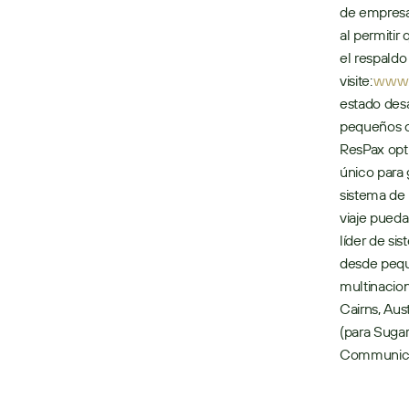
de empresas
al permitir
el respaldo
visite: 
www.
estado desa
pequeños op
ResPax optim
único para 
sistema de 
viaje pueda
líder de si
desde pequ
multinacion
Cairns, Austr
(para Suga
Communica