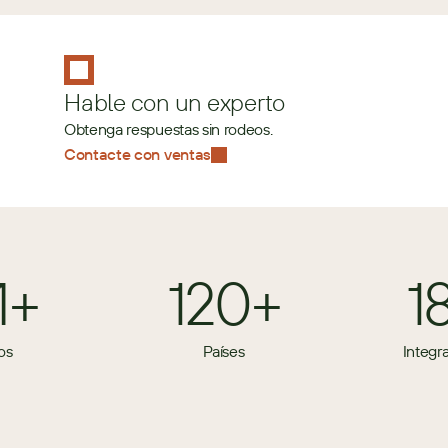
Hable con un experto
Obtenga respuestas sin rodeos.
Contacte con ventas
M+
120+
1
os
Países
Integr