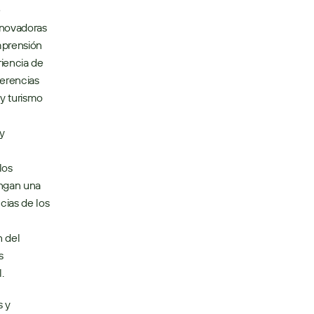
 
novadoras 
prensión 
iencia de 
erencias 
y turismo 
y 
os 
ngan una 
ias de los 
 del 
 
  
 y 