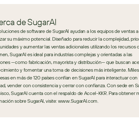
erca de SugarAI
oluciones de software de SugarAI ayudan a los equipos de ventas a 
zar su máximo potencial. Diseñado para reducir la complejidad, priori
unidades y aumentar las ventas adicionales utilizando los recursos q
enen, SugarAI es ideal para industrias complejas y orientadas a las 
iones —como fabricación, mayorista y distribución— que buscan acel
ecimiento y fomentar una toma de decisiones más inteligente. Miles
sas en más de 120 países confían en SugarAI para interactuar con 
dad, vender con consistencia y cerrar con confianza. Con sede en Sa
isco, SugarAI cuenta con el respaldo de Accel-KKR. Para obtener m
mación sobre SugarAI, visite: www.SugarAI.com.