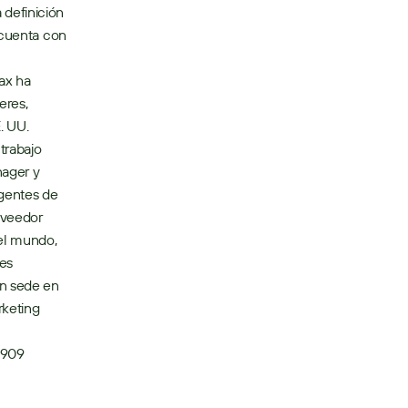
definición 
 cuenta con 
ax ha 
res, 
 UU.  
trabajo 
ager y 
gentes de 
veedor 
el mundo, 
s 
n sede en 
keting 
0909 