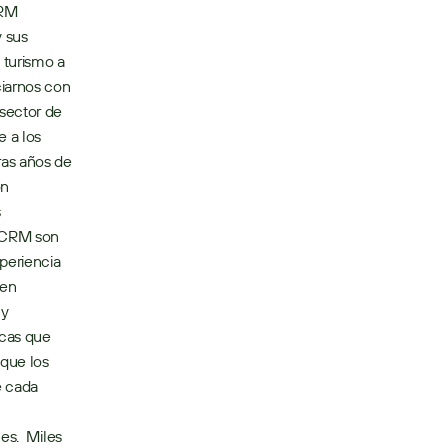
RM 
 sus 
turismo a 
iarnos con 
sector de 
 a los 
as años de 
n 
 
rCRM son 
periencia 
en 
y 
cas que 
que los 
 cada 
s.  Miles 