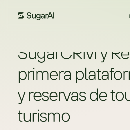
SugarCRM y ResP
primera platafo
y reservas de tou
turismo