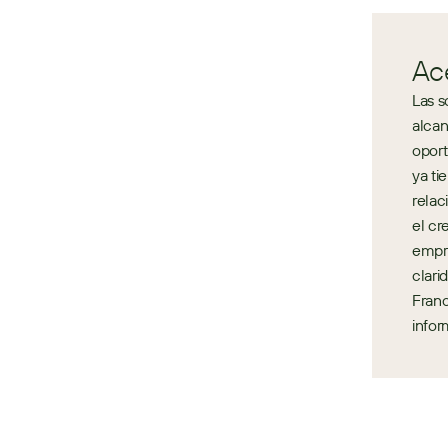
Ac
Las s
alcan
oport
ya ti
relac
el cr
empre
clari
Franc
infor