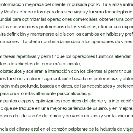
 información mejorada del cliente impulsada por IA.  La alianza entre
ResPax ofrece a los operadores de viajes y turismo tecnologías in
ndial para optimizar las operaciones comerciales, obtener una com
 las necesidades y preferencias de los visitantes, ofrecer una exper
alta definición y mantenerse al día con los cambios en hábitos y pref
umidores.   La oferta combinada ayudará a los operadores de viajes 
r tareas repetitivas y permitir que los operadores turísticos atiendan 
n a los clientes de forma más eficiente;  
 obstáculos y acelerar la interacción con los clientes al permitir que l
es turísticos realicen segmentación basada en preferencias y obte
ión más profunda, basada en datos, de las necesidades y preferenc
 para crear ofertas altamente personalizadas; y,  
r puntos ciegos y optimizar los recorridos del cliente y la interacción
 lo que se traduce en una mejor experiencia de usuario, y en mejores
dades de fidelización de marca y de venta cruzada y venta adicional.
cia del cliente está en el corazón palpitante de la industria de viajes