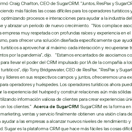
afirmó Craig Charlton, CEO de SugarCRM. “Juntos, ResPax y SugarC
iendo más fáciles las cosas difíciles para los operadores turísticos y
optimizando procesos e interacciones para ayudar a la industria del 
se y abrazar un periodo de nuevo crecimiento.  “Nos complace asoc
 empresa muy respetada con profundas raíces y experiencia en el 
rismo, para ofrecer una solución diseñada específicamente que ayude
turísticos a aprovechar al máximo cada interacción y recuperarse tr
tos por la pandemia”, dijo.   “Estamos encantados de asociarnos co
ra llevar el poder del CRM impulsado por IA de la compañía a los
turísticos”, dijo Tony Bridgewater, CEO de ResPax. “ResPax y Suga
 y líderes en sus respectivos campos y, juntos, ofreceremos una ex
 para operadores y huéspedes. Los operadores turísticos ahora pued
r la experiencia del huésped y construir relaciones aún más sólidas 
utilizando información valiosa de clientes para crear experiencias úni
n los clientes.”  
Acerca de SugarCRM
 SugarCRM es la forma en 
marketing, ventas y servicio finalmente obtienen una visión clara de
a ayudar a las empresas a alcanzar nuevos niveles de rendimiento y 
dad. Sugar es la plataforma CRM que hace más fáciles las cosas difícile