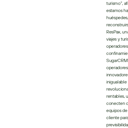
turismo”, 
estamos hac
huéspedes, 
reconstruir
ResPax, una
viajes y tu
operadores 
confinamien
SugarCRM pa
operadores 
innovadores
inigualable
revoluciona
rentables, 
conecten co
equipos de 
cliente par
previsibili