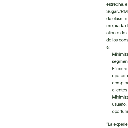
estrecha, e
SugarCRM y 
de clase mu
mejorada de
cliente de 
de los cons
a:  
Minimiza
segmente
Eliminar
operador
comprens
clientes
Minimiza
usuario,
oportuni
“La experien