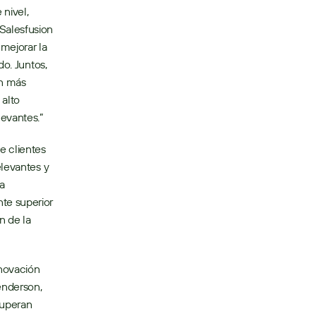
nivel, 
alesfusion 
mejorar la 
o. Juntos, 
n más 
alto 
evantes.”
 clientes 
levantes y 
 
te superior 
 de la 
novación 
nderson, 
uperan 