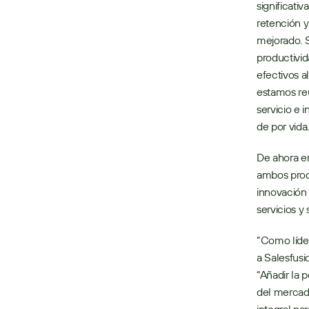
significati
retención y
mejorado. S
productivid
efectivos a
estamos reu
servicio e i
de por vida.
De ahora en
ambos produ
innovación 
servicios y
“Como líde
a Salesfusi
“Añadir la 
del mercado