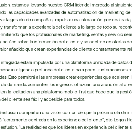
sion, estamos llevando nuestro CRM líder del mercado al siguiente 
do las capacidades avanzadas de automatización de marketing de S
zar la gestión de campañas, impulsar una interacción personalizada, 
y transformar la experiencia del cliente a lo largo de todo su recorrid
mitiendo que los profesionales de marketing, ventas y servicio sea
, actúen sobre la información del cliente y se centren en ofertas de 
alor añadido que crean experiencias de cliente constantemente rel
 integrada estará impulsada por una plataforma unificada de datos de
iona inteligencia profunda del cliente para permitir interacciones re
das. Esto permitirá a las empresas crear experiencias que aceleren la
de demanda, aumenten los ingresos, ofrezcan una atención al clien
en la lealtad en una plataforma mobile-first que hace que la gestión
 del cliente sea fácil y accesible para todos.
alesfusion comparten una visión común de que la próxima ola de in
 fuertemente centrada en la experiencia del cliente”, dijo Logan He
sfusion. “La realidad es que los líderes en experiencia del cliente s