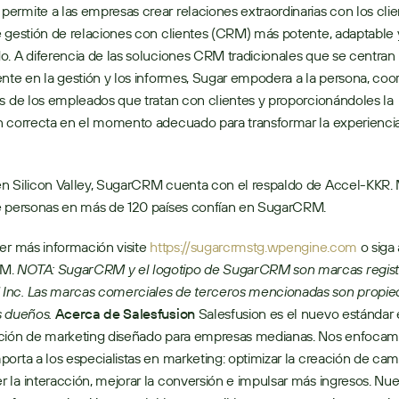
rmite a las empresas crear relaciones extraordinarias con los clien
 gestión de relaciones con clientes (CRM) más potente, adaptable y
. A diferencia de las soluciones CRM tradicionales que se centran 
nte en la gestión y los informes, Sugar empodera a la persona, coo
s de los empleados que tratan con clientes y proporcionándoles la 
 correcta en el momento adecuado para transformar la experiencia
n Silicon Valley, SugarCRM cuenta con el respaldo de Accel-KKR. 
e personas en más de 120 países confían en SugarCRM.
er más información visite 
https://sugarcrmstg.wpengine.com
 o siga 
M. 
NOTA: SugarCRM y el logotipo de SugarCRM son marcas registr
nc. Las marcas comerciales de terceros mencionadas son propied
s dueños.
Acerca de Salesfusion
 Salesfusion es el nuevo estándar 
ción de marketing diseñado para empresas medianas. Nos enfocamo
orta a los especialistas en marketing: optimizar la creación de cam
la interacción, mejorar la conversión e impulsar más ingresos. Nues