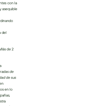
tes con la 
 asequible 
rdinando 
 del 
Más de 2 
a 
adas de 
ad de sus 
en 
s en lo 
pañas, 
tra 