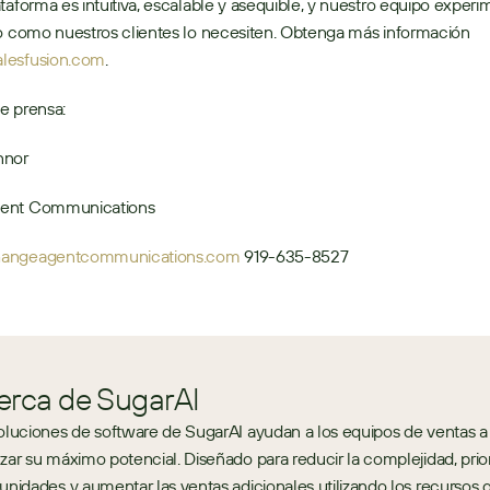
taforma es intuitiva, escalable y asequible, y nuestro equipo experi
o como nuestros clientes lo necesiten. Obtenga más información 
lesfusion.com
. 
e prensa:
nor 
ent Communications
angeagentcommunications.com
 919-635-8527
erca de SugarAI
oluciones de software de SugarAI ayudan a los equipos de ventas a 
zar su máximo potencial. Diseñado para reducir la complejidad, priori
unidades y aumentar las ventas adicionales utilizando los recursos q