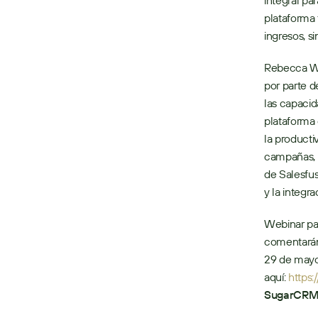
integral pa
plataforma 
ingresos, s
Rebecca We
por parte 
las capacid
plataforma 
la producti
campañas, l
de Salesfus
y la integr
Webinar par
comentarán 
29 de mayo 
aquí: 
https:
SugarCR