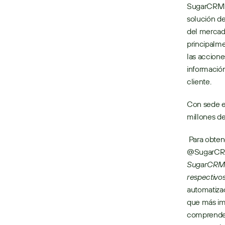
SugarCRM pe
solución de
del mercado
principalme
las accione
información
cliente.
Con sede e
millones d
 Para obten
@SugarCR
SugarCRM I
respectivo
automatiza
que más imp
comprender 