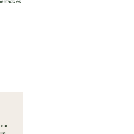
mentado es 
zar 
ue 