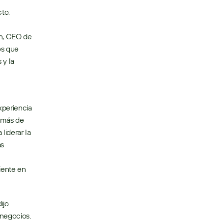
o, 
n, CEO de 
s que 
y la 
periencia 
 más de 
iderar la 
s 
ente en 
jo 
negocios. 