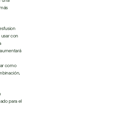
 una 
más 
sfusion 
usar con 
 
 aumentará 
 
gar como 
binación, 
 
do para el 