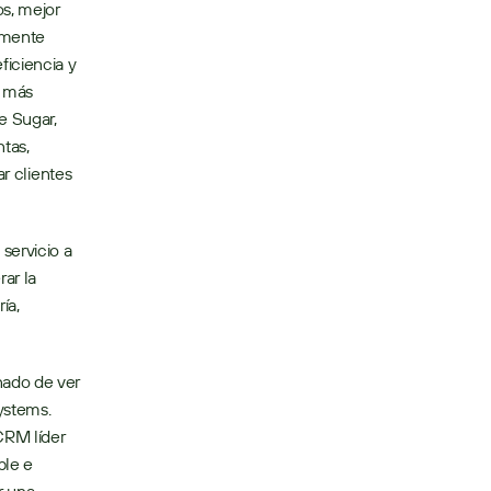
s, mejor 
amente 
iciencia y 
 más 
e Sugar, 
tas, 
r clientes 
ervicio a 
r la 
a, 
ado de ver 
ystems. 
RM líder 
le e 