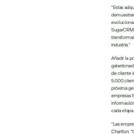
“Estas adqu
demuestran
evolucionan
SugarCRM. 
transformar
industria.”
Añadir la p
galardonada
de cliente 
5.000 clien
próxima gen
empresas fo
información
cada etapa 
“Las empre
Charlton. “