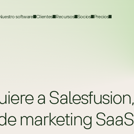
Nuestro software
Clientes
Recursos
Socios
Precios
re a Salesfusion, 
 de marketing SaaS