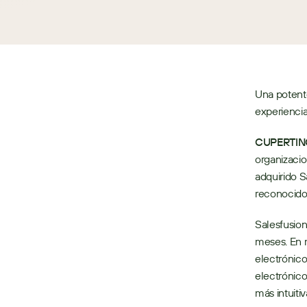
Una potent
experiencia
CUPERTINO,
organizacio
adquirido S
reconocido 
Salesfusion
meses. En m
electrónico
electrónico
más intuiti