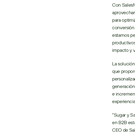
Con Salesfu
aprovechan
para optimi
conversión 
estamos per
productivos
impacto y v
La solución
que proporc
personaliza
generación 
e increment
experiencia
“Sugar y S
en B2B está
CEO de Sale