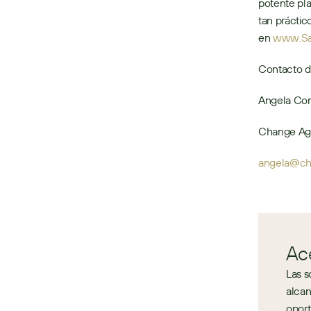
potente pla
tan práctic
en 
www.Sa
Contacto d
Angela Con
Change Ag
angela@ch
Ac
Las s
alcan
oport