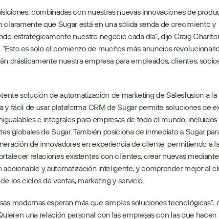
isiciones, combinadas con nuestras nuevas innovaciones de product
 claramente que Sugar está en una sólida senda de crecimiento y 
do estratégicamente nuestro negocio cada día”, dijo Craig Charlto
“Esto es solo el comienzo de muchos más anuncios revolucionario
án drásticamente nuestra empresa para empleados, clientes, socios 
otente solución de automatización de marketing de Salesfusion a la 
 y fácil de usar plataforma CRM de Sugar permite soluciones de ex
inigualables e integrales para empresas de todo el mundo, incluidos
tes globales de Sugar. También posiciona de inmediato a Sugar para l
eración de innovadores en experiencia de cliente, permitiendo a la
rtalecer relaciones existentes con clientes, crear nuevas mediante 
 accionable y automatización inteligente, y comprender mejor al cli
de los ciclos de ventas, marketing y servicio.
sas modernas esperan más que simples soluciones tecnológicas”, di
Quieren una relación personal con las empresas con las que hacen 