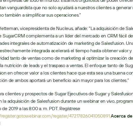
ra empresas de todo el mundo. Estamos orgullosos de poder ofrecer
tan vanguardista que no solo ayudará a nuestros clientes a generar 
ino también a simplificar sus operaciones.”
tteman, vicepresidenta de Nucleus, añade: “La adquisición de Sale
de SugarCRM complementa a un líder del mercado en CRM fácil de 
ades integrales de automatización de marketing de Salesfusion. Una
estrechamente integrada acelerará el tiempo hasta obtener valor y
vidad tanto de ventas como de marketing al optimizar la creación de
a nutrición de leads y el traspaso a ventas. El enfoque tanto de Su
ion en ofrecer valor a los clientes hace que esta sea una buena com
ación de ambos aportará un beneficio aún mayor para los clientes.”
a clientes y prospectos de Sugar Ejecutivos de Sugar y Salesfusion
la adquisición de Salesfusion durante un webinar en vivo, programa
de 2019 a las 8:00 a. m. PDT. Regístrese 
//register.gotowebinar.com/register/47217826041050891
Acerca de 
M