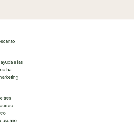
escanso 
yuda a las 
ue ha 
marketing 
 tres 
correo 
eo 
 usuario 