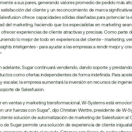
vamente a sus pares, generando valores promedio de pedido más alto
 satisfacción del cliente y un reconocimiento de marca significativ
alesfusion ofrece capacidades sólidas diseñadas para potenciar la ef
ad del marketing, haciendo que los especialistas en marketing sean
l ofrecer experiencias de cliente atractivas y precisas. Como parte d
niendo lo mejor de todo en experiencia del cliente ‐ marketing, ven
nsights inteligentes ‐ para ayudar a las empresas a rendir mejor y crea
”
 adelante, Sugar continuará vendiendo, dando soporte y prestando s
ctos como ofertas independientes de forma indefinida. Para acelera
y escalar, la empresa aumentará la inversión en recursos de ingenierí
 soporte de Salesfusion.
r en ventas y marketing transformacional, W‐Systems está emocion
on unir fuerzas con Sugar”, dijo Christian Wettre, presidente de W‐S
potente solución de automatización de marketing de Salesfusion al C
 de Sugar permite una solución de experiencia de cliente inigualab