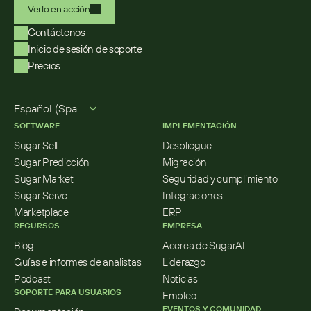
Verlo en acción
Contáctenos
Inicio de sesión de soporte
Precios
Select Language
Español (Spanish)
SOFTWARE
IMPLEMENTACIÓN
Sugar Sell
Despliegue
Sugar Predicción
Migración
Sugar Market
Seguridad y cumplimiento
Sugar Serve
Integraciones
Marketplace
ERP
RECURSOS
EMPRESA
Blog
Acerca de SugarAI
Guías e informes de analistas
Liderazgo
Podcast
Noticias
SOPORTE PARA USUARIOS
Empleo
EVENTOS Y COMUNIDAD