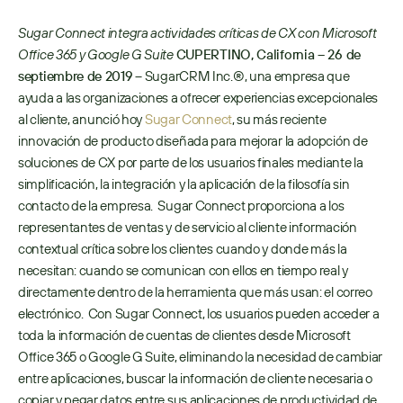
Sugar Connect integra actividades críticas de CX con Microsoft 
Office 365 y Google G Suite
CUPERTINO, California – 26 de 
septiembre de 2019
 – SugarCRM Inc.®, una empresa que 
ayuda a las organizaciones a ofrecer experiencias excepcionales 
al cliente, anunció hoy 
Sugar Connect
, su más reciente 
innovación de producto diseñada para mejorar la adopción de 
soluciones de CX por parte de los usuarios finales mediante la 
simplificación, la integración y la aplicación de la filosofía sin 
contacto de la empresa.  Sugar Connect proporciona a los 
representantes de ventas y de servicio al cliente información 
contextual crítica sobre los clientes cuando y donde más la 
necesitan: cuando se comunican con ellos en tiempo real y 
directamente dentro de la herramienta que más usan: el correo 
electrónico.  Con Sugar Connect, los usuarios pueden acceder a 
toda la información de cuentas de clientes desde Microsoft 
Office 365 o Google G Suite, eliminando la necesidad de cambiar 
entre aplicaciones, buscar la información de cliente necesaria o 
copiar y pegar datos entre sus aplicaciones de productividad de 