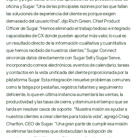
oficina y Sugar. “Una de las principales razones por las que fallan 
las soluciones de experiencia del cliente es porque exigen 
demasiado del usuario final”, dijo Rich Green, Chief Product 
Officer de Sugar. “Hemos eliminado el trabajo tedioso e integrado 
capacidades de CX donde pueden aportar más valor, lo cual es 
un resultado directo de la información cualitativa y cuantitativa 
que hemos recibido de nuestros clientes.” Sugar Connect 
sincroniza datos directamente con Sugar Sell y Sugar Serve, 
incorporando correos electrónicos, eventos de calendario, tareas 
y contactos en la vista unificada del cliente proporcionada por la 
plataforma Sugar. Esta integración resuelve problemas comunes 
como la fatiga por pestañas, registros faltantes y seguimiento 
deficiente, lo que en última instancia aumentará las ventas, la 
productividad y las tasas de cierre, y disminuirá el tiempo que se 
tarda en resolver casos de soporte.  "Nuestra misión es ayudar a 
nuestros clientes a crear clientes para toda la vida", agregó Craig 
Charlton, CEO de Sugar.  “Una gran parte de cumplir esa misión 
es eliminar las barreras que obstaculizan la adopción de 