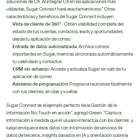
soluciones de CX. Al integrar CX en las aplicaciones más 
utilizadas, Sugar Connect hará exactamente eso.” Otras 
características y beneficios de Sugar Connect incluyen:  
Vista de cliente de 360° 
: Obtén visibilidad completa del 
estado de tus cuentas, contactos, leads y oportunidades 
desde tu aplicación de correo
Entrada de datos automatizada: 
Archiva correos 
importantes en Sugar, mientras sincronizas automáticamente 
tu calendario y contactos
CRM sin esfuerzo:
 Accede y actualiza Sugar sin salir de tu 
aplicación de correo
Asistente de programación:
 Programa reuniones fácilmente 
con tus clientes, sin idas y vueltas
Sugar Connect es el ejemplo perfecto de la Gestión de la 
Información No-Touch en acción”, agregó Green. “Captura 
información a medida que el usuario interactúa con los clientes  y 
luego enriquece esos datos con información de servicios de 
datos de terceros, insights basados en IA y orientación sobre la 