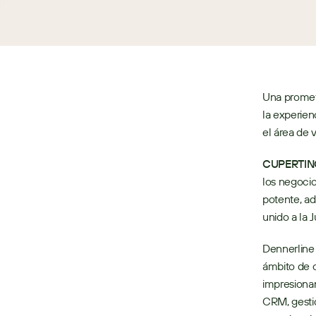
Una promet
la experien
el área de 
CUPERTINO,
los negocio
potente, a
unido a la 
Dennerline 
ámbito de 
impresionan
CRM, gestió