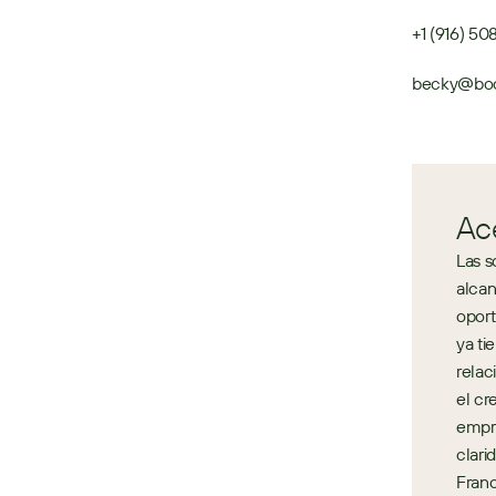
+1 (916) 5
becky@boc
Ac
Las s
alcan
oport
ya ti
relac
el cr
empre
clari
Franc