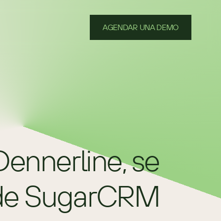
AGENDAR UNA DEMO
ennerline, se 
n de SugarCRM