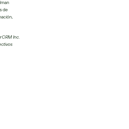
dman 
s de 
ación, 
rCRM Inc. 
ctivos 