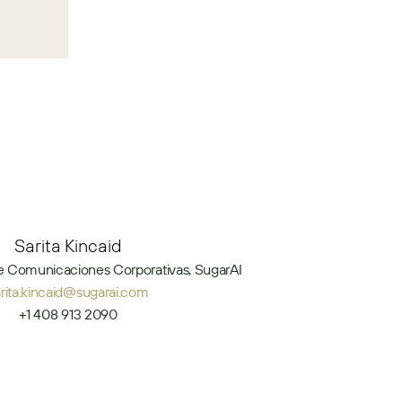
Sarita Kincaid
e Comunicaciones Corporativas, SugarAI
arita.kincaid@sugarai.com
+1 408 913 2090