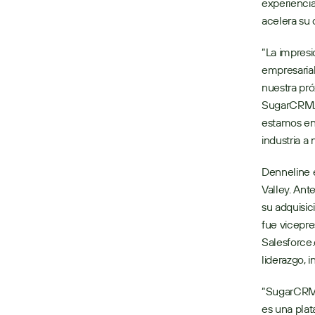
experiencia
acelera su
“La impres
empresarial
nuestra pró
SugarCRM. 
estamos enc
industria a 
Denneline 
Valley. Ant
su adquisic
fue vicepre
Salesforce.
liderazgo, 
“SugarCRM
es una pla