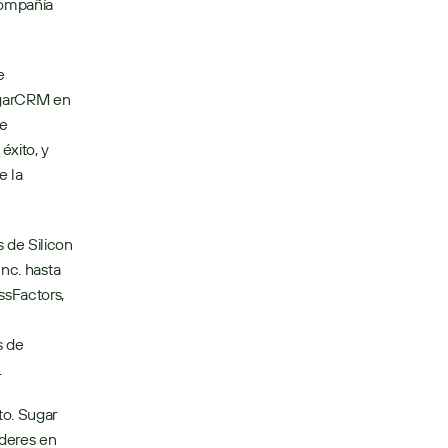
ompañía 
 
ugarCRM en 
e 
xito, y 
 la 
de Silicon 
nc. hasta 
sFactors, 
 de 
.
. Sugar 
deres en 