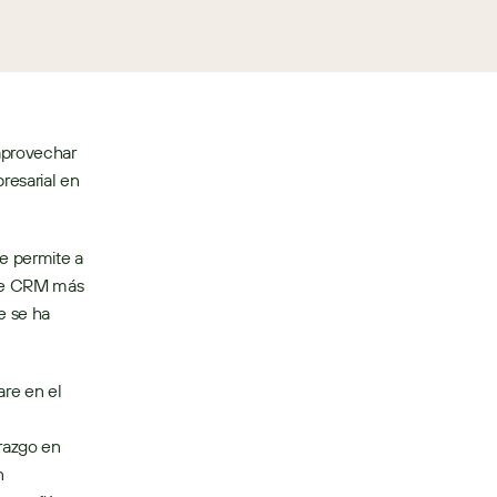
provechar 
esarial en 
e permite a 
 de CRM más 
 se ha 
re en el 
razgo en 
 