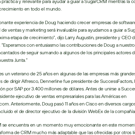
 práctica y relevante para ayudar a guiar a SugarCRM mientras la c
 crecimiento en todo el mundo.
ionante experiencia de Doug haciendo crecer empresas de software
 de ventas y marketing será invaluable para ayudarnos a guiar a S
xima etapa de crecimiento”, dijo Larry Augustin, presidente y CEO d
“Esperamos con entusiasmo las contribuciones de Doug a nuestro é
antados de seguir sumando a algunos de los principales actores de
nuestra Junta.”
es un veterano de 25 años en algunas de las empresas más grandes 
es de dirigir Alfresco, Dennerline fue presidente de SuccessFactors, I
ión por SAP por 3.400 millones de dólares. Antes de unirse a Succes
sidente ejecutivo de ventas empresariales para las Américas en 
com. Anteriormente, Doug pasó 11 años en Cisco en diversos cargos
incluido el de director ejecutivo de la división WebEx de la compañía
 se encuentra en un momento muy emocionante en este momento
taforma de CRM mucho más adaptable que las ofrecidas por otros lí