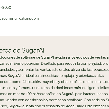
08-8050
acommunications.com
erca de SugarAI
oluciones de software de SugarAI ayudan a los equipos de ventas a 
zar su máximo potencial. Diseñado para reducir la complejidad, priori
unidades y aumentar las ventas adicionales utilizando los recursos q
enen, SugarAI es ideal para industrias complejas y orientadas a las 
iones —como fabricación, mayorista y distribución— que buscan acel
ecimiento y fomentar una toma de decisiones más inteligente. Miles
sas en más de 120 países confían en SugarAI para interactuar con 
dad, vender con consistencia y cerrar con confianza. Con sede en Sa
isco, SugarAI cuenta con el respaldo de Accel-KKR. Para obtener m