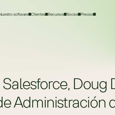
Nuestro software
Clientes
Recursos
Socios
Precios
e Salesforce, Doug D
 de Administració