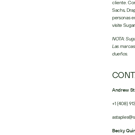
cliente. C
Sachs, Drap
personas e
visite Sug
NOTA: Suga
Las marcas
dueños.
CONT
Andrew St
+1 (408) 9
astaples@
Becky Qui