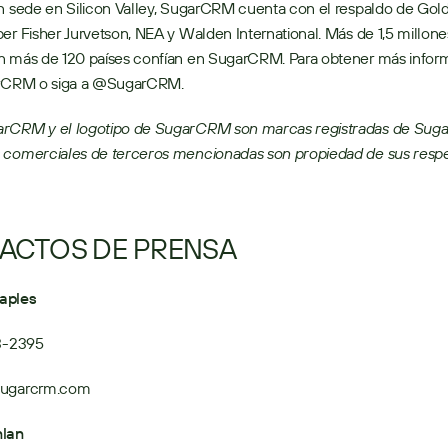
on sede en Silicon Valley, SugarCRM cuenta con el respaldo de Gol
er Fisher Jurvetson, NEA y Walden International. Más de 1,5 millone
n más de 120 países confían en SugarCRM. Para obtener más inform
arCRM o siga a @SugarCRM.
rCRM y el logotipo de SugarCRM son marcas registradas de Suga
 comerciales de terceros mencionadas son propiedad de sus respe
ACTOS DE PRENSA
aples
13-2395
sugarcrm.com
nlan