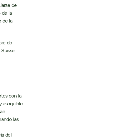
iarse de 
de la 
 de la 
re de 
 Suisse 
tes con la 
 asequible 
an 
nando las 
a del 