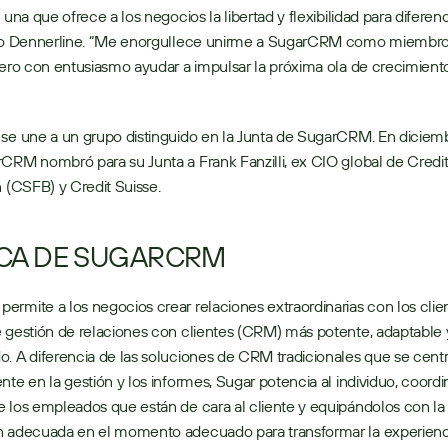
 una que ofrece a los negocios la libertad y flexibilidad para diferenc
ijo Dennerline. “Me enorgullece unirme a SugarCRM como miembro 
pero con entusiasmo ayudar a impulsar la próxima ola de crecimiento
se une a un grupo distinguido en la Junta de SugarCRM. En diciemb
CRM nombró para su Junta a Frank Fanzilli, ex CIO global de Credit
n (CSFB) y Credit Suisse.
CA DE SUGARCRM
rmite a los negocios crear relaciones extraordinarias con los clien
 gestión de relaciones con clientes (CRM) más potente, adaptable y
. A diferencia de las soluciones de CRM tradicionales que se centr
nte en la gestión y los informes, Sugar potencia al individuo, coordi
 los empleados que están de cara al cliente y equipándolos con la 
n adecuada en el momento adecuado para transformar la experienci