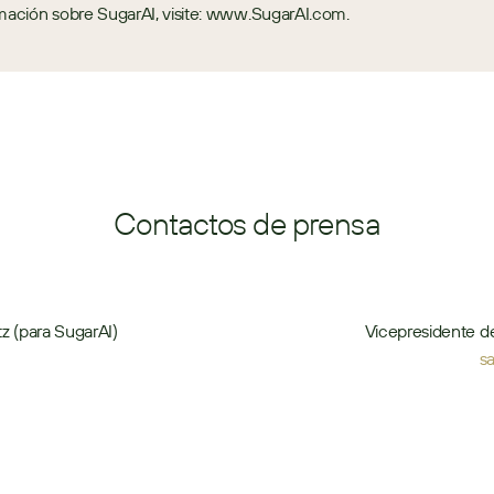
mación sobre SugarAI, visite: www.SugarAI.com.
Contactos de prensa
z (para SugarAI)
Vicepresidente d
s