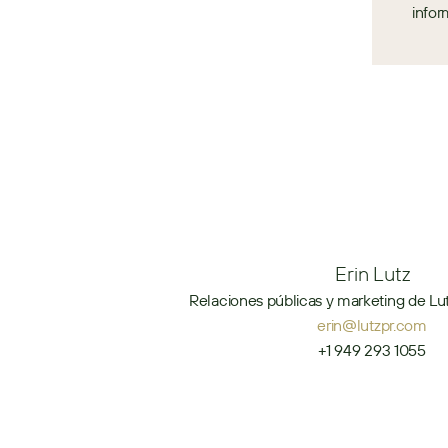
infor
Erin Lutz
Relaciones públicas y marketing de Lut
erin@lutzpr.com
+1 949 293 1055