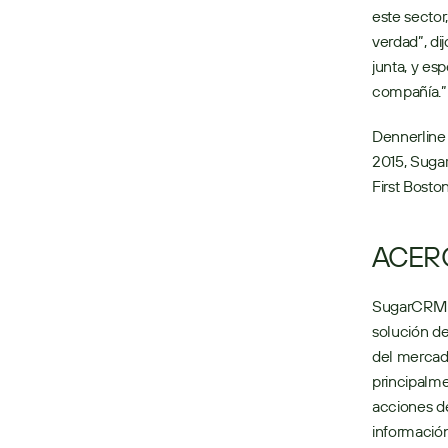
este sector,
verdad”, d
junta, y es
compañía.”
Dennerline 
2015, Sugar
First Bosto
ACER
SugarCRM pe
solución de
del mercado
principalme
acciones de
informació