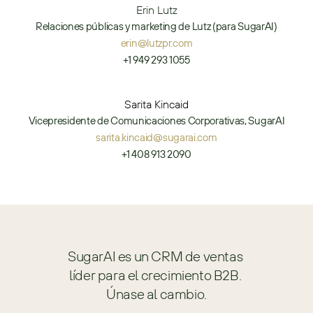
Erin Lutz
Relaciones públicas y marketing de Lutz (para SugarAI)
erin@lutzpr.com
+1 949 293 1055
Sarita Kincaid
Vicepresidente de Comunicaciones Corporativas, SugarAI
sarita.kincaid@sugarai.com
+1 408 913 2090
SugarAI es un CRM de ventas 
líder para el crecimiento B2B. 
Únase al cambio.