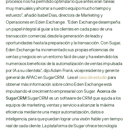
procesos nos ha permitido optimizar lo que antes eran tareas 
muy manuales y ahorrar a nuestro equipo mucho tiempo y 
esfuerzo”, añadió Isabel Dias, directora de Marketing y 
Operaciones en Eden Exchange.  “Eden Exchange desempeña 
un papel integral al guiar a los clientes en cada paso de una 
transacción comercial, desde la generación de leads y 
oportunidades hasta la preparación y la transacción. Con Sugar, 
Eden Exchange ha incrementado sus propias eficiencias de 
ventas y negocio en un entorno fácil de usar y ha extendido los 
numerosos beneficios de la automatización de ventas impulsada 
por IA a su clientela”, dijo Adam Frank, vicepresidente y gerente 
general de APAC en SugarCRM.   Lea el 
caso de estudio
 para 
obtener más información sobre cómo Eden Exchange está 
impulsando el crecimiento empresarial con Sugar.  
Acerca de 
SugarCRM
 SugarCRM es un software de CRM que ayuda a los 
equipos de marketing, ventas y servicio a alcanzar la máxima 
eficiencia mediante una mejor automatización, datos e 
inteligencia, para que puedan lograr una visión fiable y en tiempo 
real de cada cliente. La plataforma de Sugar ofrece tecnología 