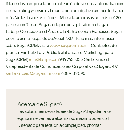
líder en los campos de automatización de ventas, automatización 
de marketing y servicio al cliente con un objetivo en mente: hacer 
más fáciles las cosas difíciles.  Miles de empresas en más de 120 
países confían en Sugar al dejar que la plataforma haga el 
trabajo. Con sede en el Área de la Bahía de San Francisco, Sugar 
cuenta con el respaldo de Accel-KKR.   Para más información 
sobre SugarCRM, visite: 
www.sugarcrm.com
.   
Contactos de 
prensa:
 Erin Lutz Lutz Public Relations and Marketing (para 
SugarCRM) 
erin@lutzpr.com
 949.293.1055  Sarita Kincaid 
Vicepresidenta de Comunicaciones Corporativas, SugarCRM 
sarita.kincaid@sugarcrm.com
 408.913.2090
Acerca de SugarAI
Las soluciones de software de SugarAI ayudan a los 
equipos de ventas a alcanzar su máximo potencial. 
Diseñado para reducir la complejidad, priorizar 