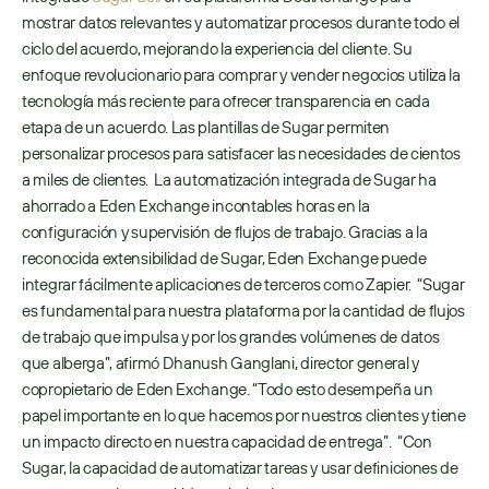
mostrar datos relevantes y automatizar procesos durante todo el 
ciclo del acuerdo, mejorando la experiencia del cliente. Su 
enfoque revolucionario para comprar y vender negocios utiliza la 
tecnología más reciente para ofrecer transparencia en cada 
etapa de un acuerdo. Las plantillas de Sugar permiten 
personalizar procesos para satisfacer las necesidades de cientos 
a miles de clientes.  La automatización integrada de Sugar ha 
ahorrado a Eden Exchange incontables horas en la 
configuración y supervisión de flujos de trabajo. Gracias a la 
reconocida extensibilidad de Sugar, Eden Exchange puede 
integrar fácilmente aplicaciones de terceros como Zapier.  “Sugar 
es fundamental para nuestra plataforma por la cantidad de flujos 
de trabajo que impulsa y por los grandes volúmenes de datos 
que alberga”, afirmó Dhanush Ganglani, director general y 
copropietario de Eden Exchange. “Todo esto desempeña un 
papel importante en lo que hacemos por nuestros clientes y tiene 
un impacto directo en nuestra capacidad de entrega”.  “Con 
Sugar, la capacidad de automatizar tareas y usar definiciones de 