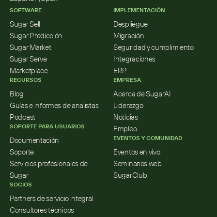
SOFTWARE
IMPLEMENTACIÓN
Sugar Sell
Despliegue
Sugar Predicción
Migración
Sugar Market
Seguridad y cumplimiento
Sugar Serve
Integraciones
Marketplace
ERP
RECURSOS
EMPRESA
Blog
Acerca de SugarAI
Guías e informes de analistas
Liderazgo
Podcast
Noticias
SOPORTE PARA USUARIOS
Empleo
EVENTOS Y COMUNIDAD
Documentación
Soporte
Eventos en vivo
Servicios profesionales de 
Seminarios web
Sugar
SugarClub
SOCIOS
Partners de servicio integral
Consultores técnicos