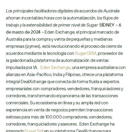
Los principales facilitadores digitales de acuerdos de Australia 
ahorran incontables horas con la automatización, los flujos de 
trabajo y la extensibilidad de primer nivel de Sugar
SÍDNEY – 6 
de marzo de 2024 –
 Eden Exchange, el principal mercado de 
Australia para la compra y venta de pequeñas y medianas 
empresas (pymes), está revolucionando el proceso de cierre de 
acuerdos mediante la tecnología con 
SugarCRM
, proveedor de 
la galardonada plataforma de automatización de ventas 
impulsada por IA.   
Eden Exchange
, una empresa australiana con 
alianzas en Asia-Pacífico, India y Filipinas, ofrece una plataforma 
integral DealXchange que conecta de forma fluida a expertos 
empresariales con compradores, vendedores, franquiciadores y 
corredores, transformando el panorama de las transacciones 
comerciales. Su ecosistema en línea y su amplia red con 
experiencia en venta de negocios permiten transacciones 
exitosas para más de 100.000 compradores, vendedores, 
corredores, franquiciadores y asesores.  Eden Exchange ha 
integrado 
Sugar Sell
 en su plataforma DealXchange para 