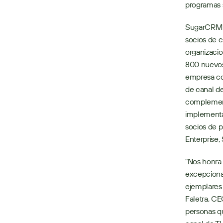
programas s
SugarCRM h
socios de c
organizacio
800 nuevos
empresa con
de canal de
complementa
implementa
socios de p
Enterprise,
"Nos honra 
excepcional
ejemplares 
Faletra, C
personas qu