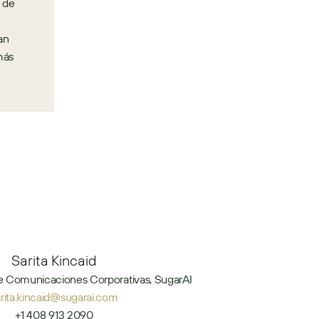
 de 
n 
ás 
Sarita Kincaid
e Comunicaciones Corporativas, SugarAI
arita.kincaid@sugarai.com
+1 408 913 2090