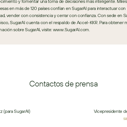
ecimiento y fomentar una toma de decisiones más inteligente. Miles
sas en más de 120 países confían en SugarAI para interactuar con 
dad, vender con consistencia y cerrar con confianza. Con sede en Sa
isco, SugarAI cuenta con el respaldo de Accel-KKR. Para obtener m
mación sobre SugarAI, visite: www.SugarAI.com.
Contactos de prensa
z (para SugarAI)
Vicepresidente d
s