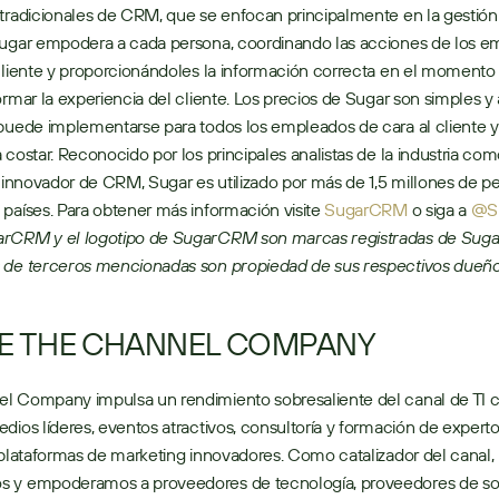
tradicionales de CRM, que se enfocan principalmente en la gestión y
Sugar empodera a cada persona, coordinando las acciones de los e
cliente y proporcionándoles la información correcta en el momento
ormar la experiencia del cliente. Los precios de Sugar son simples y 
puede implementarse para todos los empleados de cara al cliente y 
 costar. Reconocido por los principales analistas de la industria com
e innovador de CRM, Sugar es utilizado por más de 1,5 millones de pe
países. Para obtener más información visite 
SugarCRM
 o siga a 
@S
rCRM y el logotipo de SugarCRM son marcas registradas de Suga
 de terceros mencionadas son propiedad de sus respectivos dueño
E THE CHANNEL COMPANY
l Company impulsa un rendimiento sobresaliente del canal de TI c
dios líderes, eventos atractivos, consultoría y formación de expertos
 plataformas de marketing innovadores. Como catalizador del canal, 
 y empoderamos a proveedores de tecnología, proveedores de sol