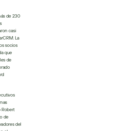
ás de 230 
 
on casi 
arCRM. La 
os socios 
a que 
es de 
rado 
rd 
cutivos 
mas 
 Robert 
o de 
adores del 