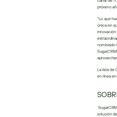
canal de TI
próximo añ
“Lo que ha
única en qu
innovación 
extraordina
nombrado C
SugarCRM pe
aprovechar
La lista de
en línea e
SOBR
 SugarCRM permite a las empresas crear relaciones extraordinarias con los clientes con la 
solución de