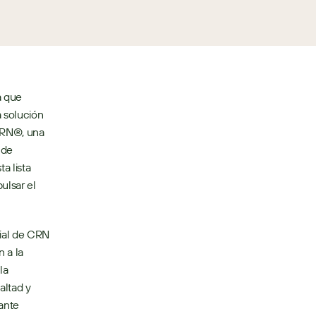
 que 
 solución 
RN®, una 
de 
 lista 
lsar el 
ial de CRN 
 a la 
a 
ltad y 
ante 