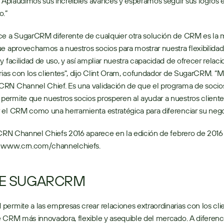
. Aplaudimos sus increíbles avances y esperamos seguir sus logros e
o.”
ce a SugarCRM diferente de cualquier otra solución de CRM es la 
e aprovechamos a nuestros socios para mostrar nuestra flexibilidad,
y facilidad de uso, y así ampliar nuestra capacidad de ofrecer relaci
rias con los clientes", dijo Clint Oram, cofundador de SugarCRM. “M
RN Channel Chief. Es una validación de que el programa de socios
rmite que nuestros socios prosperen al ayudar a nuestros clientes
 el CRM como una herramienta estratégica para diferenciar su nego
 CRN Channel Chiefs 2016 aparece en la edición de febrero de 2016
n www.crn.com/channelchiefs.
E SUGARCRM
 CRM más innovadora, flexible y asequible del mercado. A diferencia