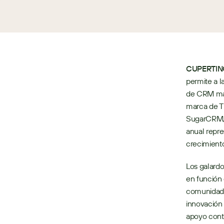
CUPERTINO,
permite a l
de CRM más
marca de T
SugarCRM, e
anual repre
crecimiento
Los galard
en función d
comunidad d
innovación 
apoyo conti