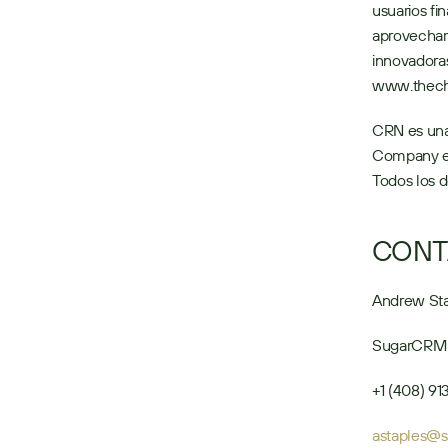
usuarios fi
aprovecham
innovadoras
www.thech
CRN es una
Company es
Todos los 
CONT
Andrew St
SugarCRM
+1 (408) 9
astaples@