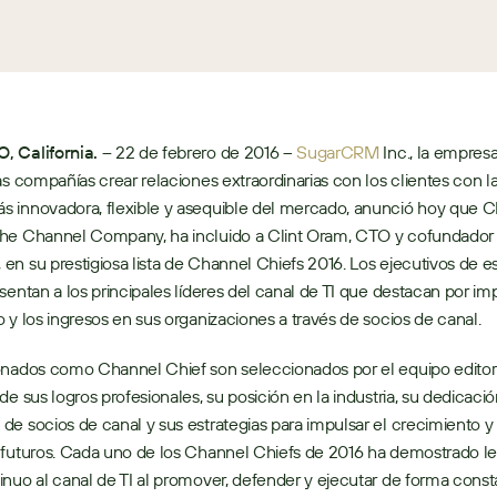
 California. –
 22 de febrero de 2016 – 
SugarCRM
 Inc., la empresa
as compañías crear relaciones extraordinarias con los clientes con la
 innovadora, flexible y asequible del mercado, anunció hoy que C
he Channel Company, ha incluido a Clint Oram, CTO y cofundador 
n su prestigiosa lista de Channel Chiefs 2016. Los ejecutivos de esta
sentan a los principales líderes del canal de TI que destacan por impu
 y los ingresos en sus organizaciones a través de socios de canal. 
onados como Channel Chief son seleccionados por el equipo editor
e sus logros profesionales, su posición en la industria, su dedicación
e socios de canal y sus estrategias para impulsar el crecimiento y l
futuros. Cada uno de los Channel Chiefs de 2016 ha demostrado lea
nuo al canal de TI al promover, defender y ejecutar de forma const