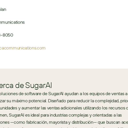
lan
munications
08-8050
acommunications.com
erca de SugarAI
oluciones de software de SugarAI ayudan a los equipos de ventas a 
zar su máximo potencial. Diseñado para reducir la complejidad, priori
unidades y aumentar las ventas adicionales utilizando los recursos q
enen, SugarAI es ideal para industrias complejas y orientadas a las 
iones —como fabricación, mayorista y distribución— que buscan acel