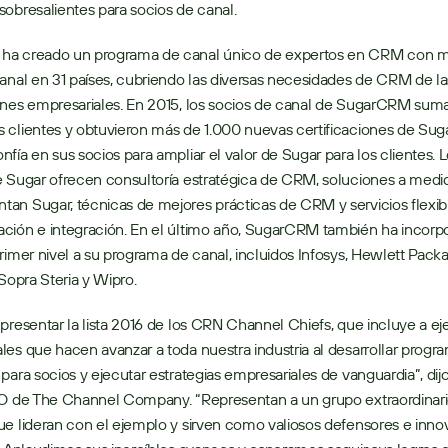
obresalientes para socios de canal.
a creado un programa de canal único de expertos en CRM con m
anal en 31 países, cubriendo las diversas necesidades de CRM de las
nes empresariales. En 2015, los socios de canal de SugarCRM sumar
 clientes y obtuvieron más de 1.000 nuevas certificaciones de Sug
fía en sus socios para ampliar el valor de Sugar para los clientes. L
 Sugar ofrecen consultoría estratégica de CRM, soluciones a medid
n Sugar, técnicas de mejores prácticas de CRM y servicios flexibl
ción e integración. En el último año, SugarCRM también ha incorpo
rimer nivel a su programa de canal, incluidos Infosys, Hewlett Packa
 Sopra Steria y Wipro.
presentar la lista 2016 de los CRN Channel Chiefs, que incluye a eje
es que hacen avanzar a toda nuestra industria al desarrollar progra
para socios y ejecutar estrategias empresariales de vanguardia”, dijo
EO de The Channel Company. “Representan a un grupo extraordinari
e lideran con el ejemplo y sirven como valiosos defensores e innov