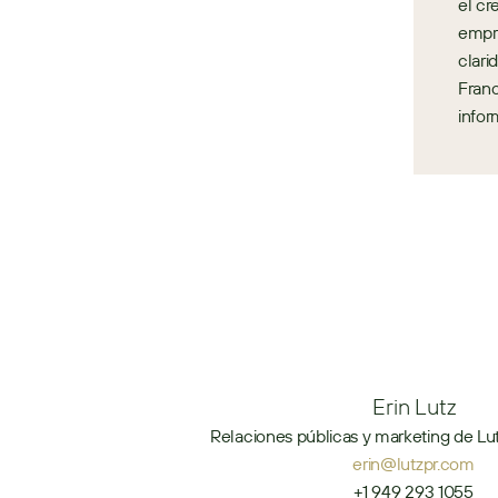
el cr
empre
clari
Franc
infor
Erin Lutz
Relaciones públicas y marketing de Lut
erin@lutzpr.com
+1 949 293 1055