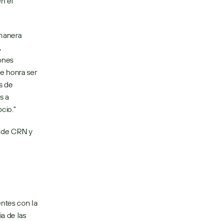
n el 
manera 
 
ones 
e honra ser 
 de 
 a 
cio.”
 de CRN y 
 de las 