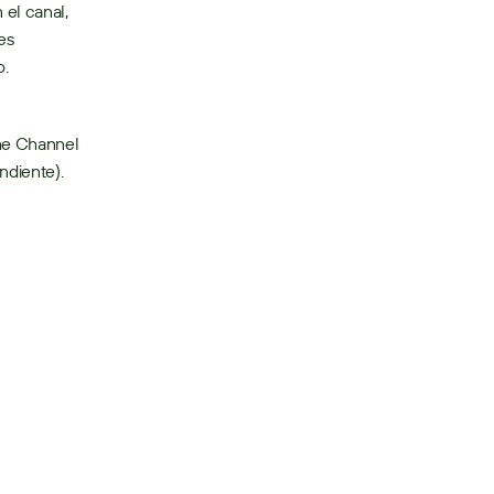
el canal, 
s 
. 
he Channel 
iente). 