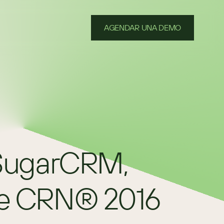
AGENDAR UNA DEMO
SugarCRM, 
de CRN® 2016