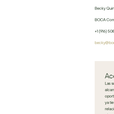
Becky Quin
BOCA Com
+1 (916) 5
becky@boc
Ac
Las s
alcan
oport
ya ti
relac