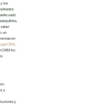
 los 
mpleados 
 adecuado 
asequibles, 
saber 
o un 
rsonas en 
ugarCRM
. 
rCRM Inc. 
s.
on 
, y 
uciones y 