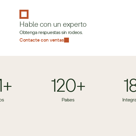
Hable con un experto
Obtenga respuestas sin rodeos.
Contacte con ventas
M+
120+
1
os
Países
Integr