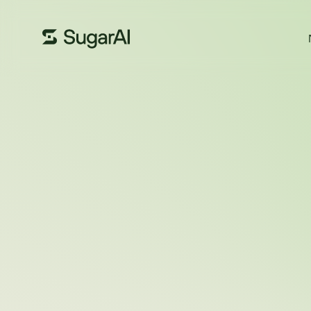
TEMPORADA
1
EPISODIO
2
9 JUN 2022
23
MINUTOS