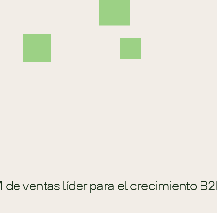
ventas para que puedas escalar rápidamente tu
libertad de tiempo y un estilo de vida diseñado 
rápidamente los resultados y los ingresos de 
ventas al cerrar nuevos contratos netos con a
privadas y cotizadas en bolsa más grandes d
y fundador del Whale Selling System™, su sis
innovador, disruptivo y altamente rentable sig
entre el ruido y entregando resultados, sin impor
experiencia, la solución o el sector.
de ventas líder para el crecimiento B2