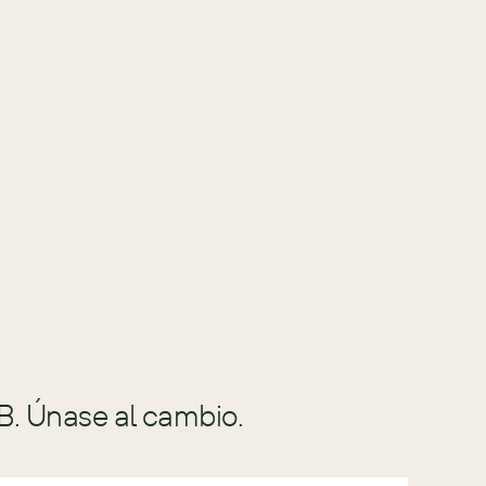
s resultados, crear 
por ti. Ha escalado 
muchos profesionales de 
lgunas de las empresas 
el mundo. Como creador 
tema de ventas 
ue abriéndose paso 
tar la edad, la 
B. Únase al cambio.