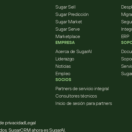
Sugar Sell
Desp
Sugar Predicción
Migra
Sugar Market
Segur
Sugar Serve
Integ
Marketplace
ERP
EMPRESA
SOPO
Acerca de SugarAI
Docu
Liderazgo
Sopo
Noticias
Servi
Empleo
Suga
SOCIOS
Partners de servicio integral
Consultores técnicos
Inicio de sesión para partners
 de privacidad
Legal
ados. SugarCRM ahora es SugarAI.