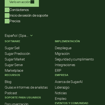
Verlo en acción
Contáctenos
Inicio de sesión de soporte
Precios
Select Language
Español (Spanish)
SOFTWARE
IMPLEMENTACIÓN
Sugar Sell
Despliegue
Sugar Predicción
Migración
Sugar Market
Seguridad y cumplimiento
Sugar Serve
Integraciones
Marketplace
ERP
RECURSOS
EMPRESA
Blog
Acerca de SugarAI
Guías e informes de analistas
Liderazgo
Podcast
Noticias
SOPORTE PARA USUARIOS
Empleo
EVENTOS Y COMUNIDAD
Documentación