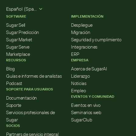
Select Language
Español (Spanish)
SOFTWARE
IMPLEMENTACIÓN
Sugar Sell
Despliegue
Sugar Predicción
Migración
Sugar Market
Seguridad y cumplimiento
Sugar Serve
Integraciones
Marketplace
ERP
RECURSOS
EMPRESA
Blog
Acerca de SugarAI
Guías e informes de analistas
Liderazgo
Podcast
Noticias
SOPORTE PARA USUARIOS
Empleo
EVENTOS Y COMUNIDAD
Documentación
Soporte
Eventos en vivo
Servicios profesionales de 
Seminarios web
Sugar
SugarClub
SOCIOS
Partners de servicio integral