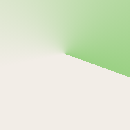
ocurra.
O llámanos al 
1-855-238-6522
Hable con una persona real
Último paso