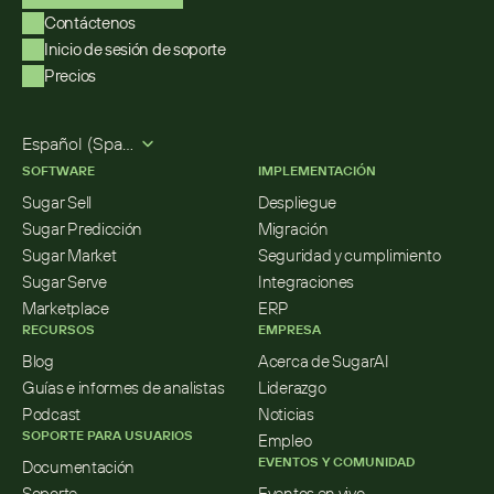
Contáctenos
Inicio de sesión de soporte
Precios
Select Language
Español (Spanish)
SOFTWARE
IMPLEMENTACIÓN
Sugar Sell
Despliegue
Sugar Predicción
Migración
Sugar Market
Seguridad y cumplimiento
Sugar Serve
Integraciones
Marketplace
ERP
RECURSOS
EMPRESA
Blog
Acerca de SugarAI
Guías e informes de analistas
Liderazgo
Podcast
Noticias
SOPORTE PARA USUARIOS
Empleo
EVENTOS Y COMUNIDAD
Documentación
Soporte
Eventos en vivo