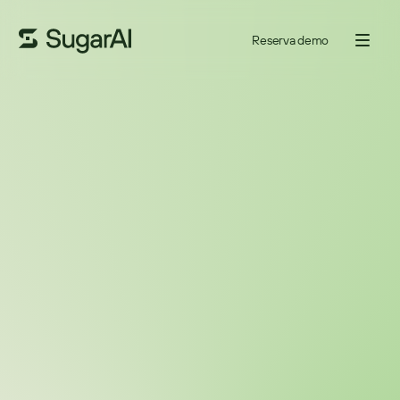
Reserva demo
¿Tienes preguntas? 
Hablemos
¿Estás empezando a buscar un CRM o ya estás hasta el cuello 
entre hojas de cálculo comparativas? Nuestros especialistas en 
CRM están aquí para ayudarte. Sin presión. Sin discursos de venta. 
Pregúntanos sobre:
Cómo funciona SugarAI para equipos como el tuyo.
Cómo es configurar SugarAI y adaptarlo a tus flujos de trabajo.
¿Algo más? Precios, integraciones, hoja de ruta, lo que se te 