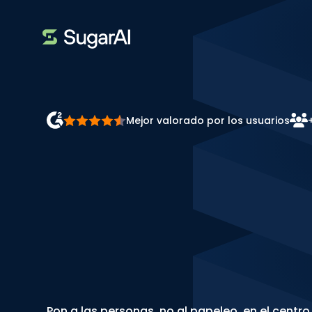
Mejor valorado por los usuarios
Ofrece
mejore
experiencias
d
atención
sin
la
administrativ
Pon a las personas, no al papeleo, en el centro