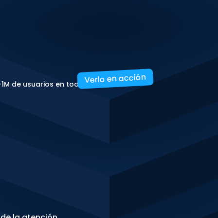
Verlo en acción
+1M de usuarios en todo el mundo
s
e
carga
a
 de la atención.